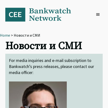
Skip
Skip
Skip
to
to
to
primary
main
footer
navigation
content
Home
> Новости и СМИ
Новости и СМИ
For media inquiries and e-mail subscription to
Bankwatch’s press releases, please contact our
media officer: