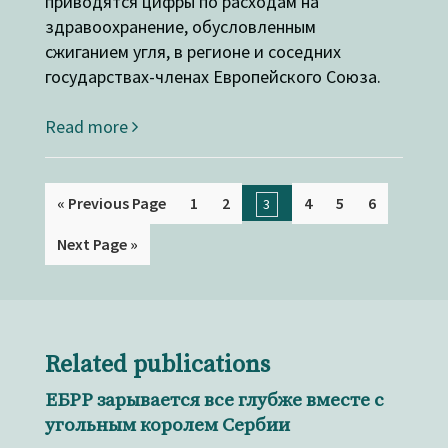
приводятся цифры по расходам на
здравоохранение, обусловленным
сжиганием угля, в регионе и соседних
государствах-членах Европейского Союза.
Read more
« Previous Page
1
2
4
5
6
3
Next Page »
Related publications
ЕБРР зарывается все глубже вместе с
угольным королем Сербии