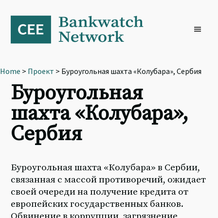
Skip
Skip
Skip
to
to
to
primary
main
footer
navigation
content
Home
>
Проект
> Буроугольная шахта «Колубара», Сербия
Буроугольная
шахта «Колубара»,
Сербия
Буроугольная шахта «Колубара» в Сербии,
связанная с массой противоречий, ожидает
своей очереди на получение кредита от
европейских государственных банков.
Обвинение в коррупции, загрязнение