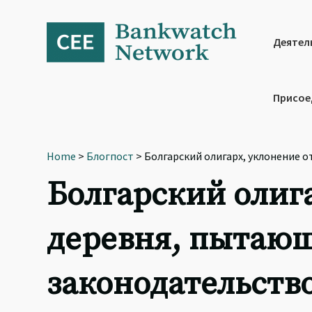
Skip
Skip
Skip
to
to
to
primary
main
footer
Деятел
navigation
content
Присое
Home
>
Блогпост
> Болгарский олигарх, уклонение о
Болгарский олига
деревня, пытающ
законодательств