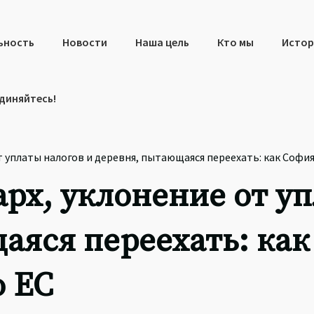
ьность
Новости
Наша цель
Кто мы
Истор
диняйтесь!
т уплаты налогов и деревня, пытающаяся переехать: как Соф
рх, уклонение от уп
аяся переехать: ка
о ЕС