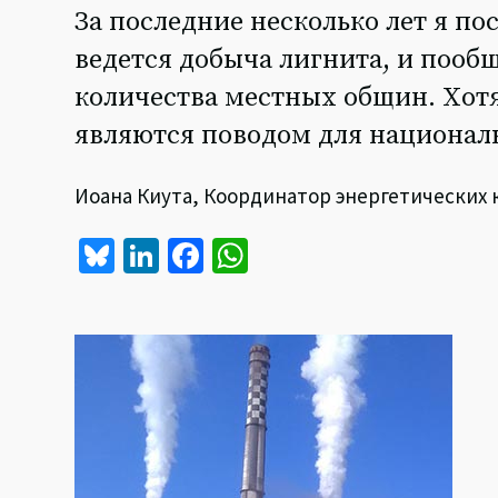
За последние несколько лет я по
ведется добыча лигнита, и пооб
количества местных общин. Хотя
являются поводом для национал
Иоана Киута, Координатор энергетических к
Bl
Li
Fa
W
u
n
ce
h
es
ke
b
at
ky
dI
o
sA
n
o
p
k
p