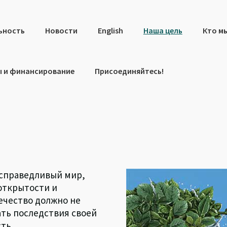
ьность
Новости
English
Наша цель
Кто м
 и финансирование
Присоединяйтесь!
 справедливый мир,
открытости и
ечество должно не
ать последствия своей
ть.