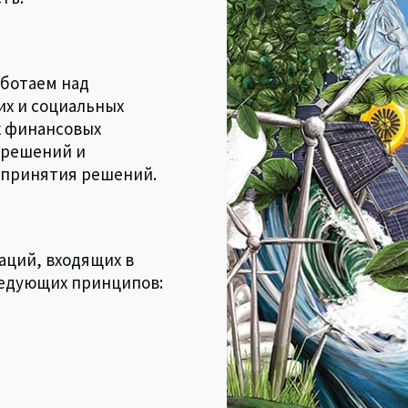
аботаем над
х и социальных
х финансовых
 решений и
 принятия решений.
аций, входящих в
ледующих принципов: