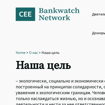
Skip
Skip
Skip
to
to
to
primary
main
footer
Деятел
navigation
content
Доноры
Home
>
О нас
> Наша цель
Наша цель
– экологически, социально и экономически
построенный на принципах солидарности, 
уважения к экологическим границам. Челов
только наслаждаться жизнью, но и осознав
деятельности и нести за нее ответственнос