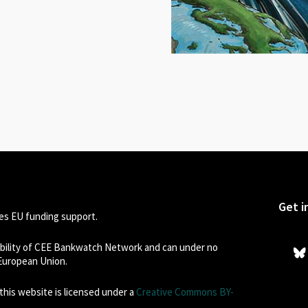
Get i
s EU funding support.
sibility of CEE Bankwatch Network and can under no
 European Union.
his website is licensed under a
Creative Commons BY-