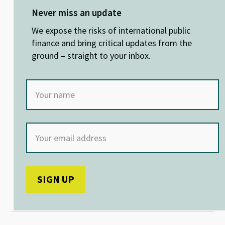
ky
dI
o
sA
Never miss an update
n
o
p
We expose the risks of international public
k
p
finance and bring critical updates from the
ground – straight to your inbox.