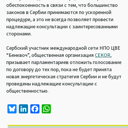
обеспокоенность в связи с тем, что большинство
законов в Сербии принимаются по ускоренной
процедуре, а это не всегда позволяет провести
надлежащие консультации с заинтересованными
сторонами.
Сербский участник международной сети НПО ЦВЕ
“Бенквоч”, общественная организация
CEKOR
,
призывает парламентариев отложить голосование
по договору до тех пор, пока не будет принята
новая энергетическая стратегия Сербии и не будут
проведены надлежащие консультации с
общественностью.
Bl
Li
Fa
W
u
n
ce
h
es
ke
b
at