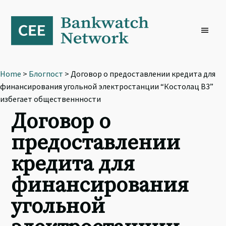
Skip
Skip
Skip
to
to
to
primary
main
footer
navigation
content
Home
>
Блогпост
> Договор о предоставлении кредита для
финансирования угольной электростанции “Костолац B3”
избегает общественнности
Договор о
предоставлении
кредита для
финансирования
угольной