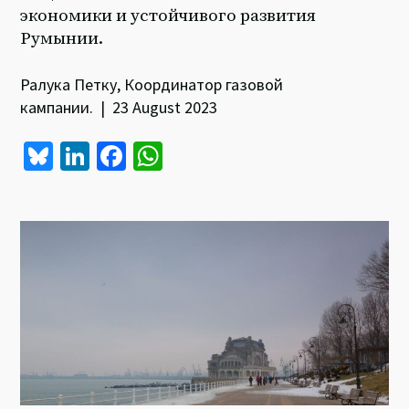
экономики и устойчивого развития
Румынии.
Ралука Петку, Координатор газовой
кампании. | 23 August 2023
Bl
Li
Fa
W
u
n
ce
h
es
ke
b
at
ky
dI
o
sA
n
o
p
k
p