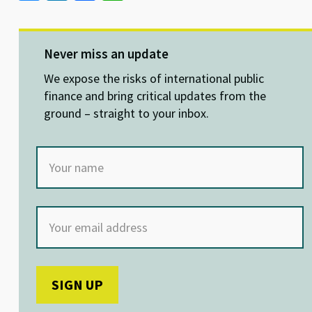
u
n
ce
h
es
ke
b
at
ky
dI
o
sA
Never miss an update
n
o
p
We expose the risks of international public
k
p
finance and bring critical updates from the
ground – straight to your inbox.