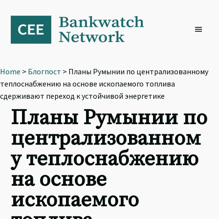
Skip
Skip
Skip
to
to
to
primary
main
footer
navigation
content
Home
>
Блогпост
> Планы Румынии по централизованному
теплоснабжению на основе ископаемого топлива
сдерживают переход к устойчивой энергетике
Планы Румынии по
централизованном
у теплоснабжению
на основе
ископаемого