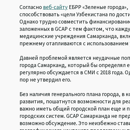
Согласно
веб-сайту
ЕБРР «Зеленые города»,
способствовать «цели Узбекистана по дост
Однако трудно совместить финансирование
заложенных в GCAP с тем фактом, что кажд
медицинские учреждения Самарканда, вклю
прежнему отапливаются с использованием 
Давней проблемой является неудачные поп
города Самарканд, который бы определял е
регулярно обсуждается в СМИ с 2018 года. 
пор не утвердил его.
Без наличия генерального плана города, в 
развития, пошатнутся возможности для ре
важно иметь общий городской план еще и п
городских систем. GCAP Самарканда не пре
возможно обсуждение. Это неизбежно стави