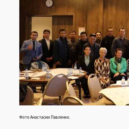
k
p
Фото Анастасии Павленко.