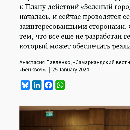
к Плану действий «Зеленый город
началась, и сейчас проводятся 
заинтересованными сторонами. 
тем, что все еще не разработан 
который может обеспечить реал
Анастасия Павленко, «Самаркандский вестн
«Бенквоч». | 25 January 2024
Bl
Li
Fa
W
u
n
ce
h
es
ke
b
at
ky
dI
o
sA
n
o
p