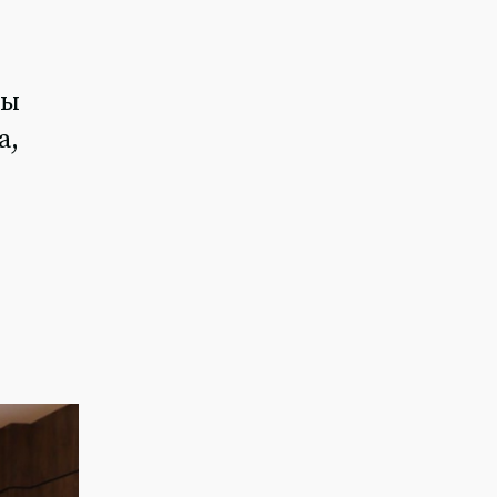
ны
а,