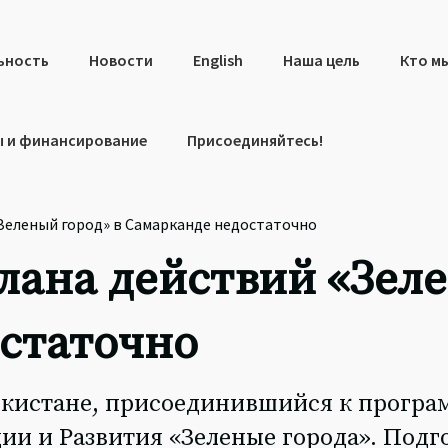
ьность
Новости
English
Наша цель
Кто м
 и финансирование
Присоединяйтесь!
Зеленый город» в Самарканде недостаточно
лана действий «Зеле
статочно
бекистане, присоединившийся к програ
ии и Развития «Зеленые города». Подг