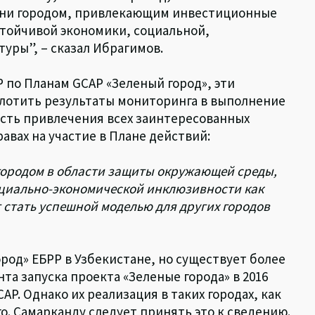
зни городом, привлекающим инвестиционные
тойчивой экономики, социальной,
уры”, – сказал Ибрагимов.
 по Планам GCAP «Зеленый город», эти
лотить результаты мониторинга в выполнение
ость привлечения всех заинтересованных
авах на участие в Плане действий:
городом в области защиты окружающей среды,
оциально-экономической инклюзивности как
т стать успешной моделью для других городов
род» ЕБРР в Узбекистане, но существует более
нта запуска проекта «Зеленые города» в 2016
AP. Однако их реализация в таких городах, как
го. Самарканду следует принять это к сведению.