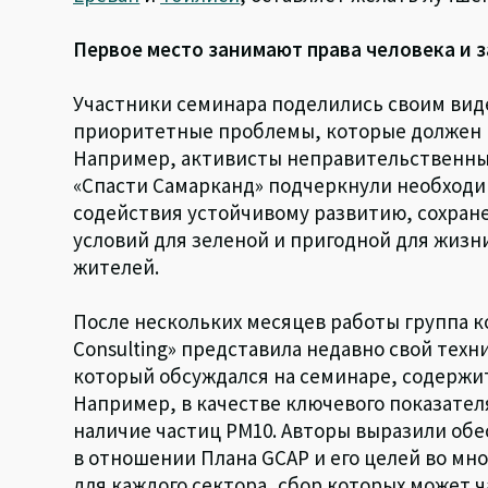
Первое место занимают права человека и
Участники семинара поделились своим вид
приоритетные проблемы, которые должен р
Например, активисты неправительственных о
«Спасти Самарканд» подчеркнули необходи
содействия устойчивому развитию, сохран
условий для зеленой и пригодной для жизн
жителей.
После нескольких месяцев работы группа ко
Consulting» представила недавно свой техн
который обсуждался на семинаре, содержит
Например, в качестве ключевого показателя
наличие частиц PM10. Авторы выразили об
в отношении Плана GCAP и его целей во мн
для каждого сектора, сбор которых может 