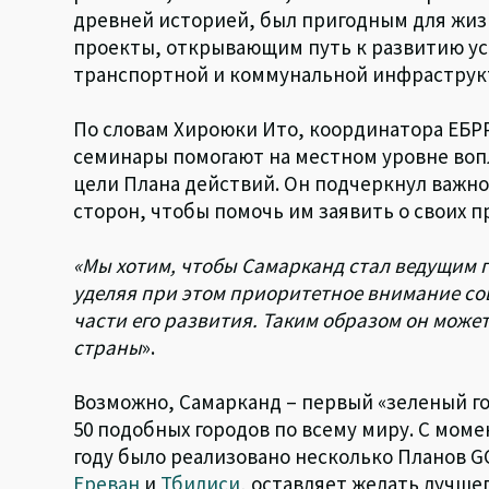
древней историей, был пригодным для жи
проекты, открывающим путь к развитию ус
транспортной и коммунальной инфраструкт
По словам Хироюки Ито, координатора ЕБРР
семинары помогают на местном уровне воп
цели Плана действий. Он подчеркнул важн
сторон, чтобы помочь им заявить о своих пр
«Мы хотим, чтобы Самарканд стал ведущим 
уделяя при этом приоритетное внимание с
части его развития. Таким образом он може
страны
».
Возможно, Самарканд – первый «зеленый го
50 подобных городов по всему миру. С моме
году было реализовано несколько Планов GC
Ереван
и
Тбилиси
, оставляет желать лучше