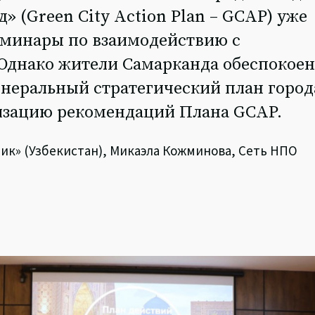
» (Green City Action Plan – GCAP) уже
семинары по взаимодействию с
Однако жители Самарканда обеспокое
генеральный стратегический план город
изацию рекомендаций Плана GCAP.
ик» (Узбекистан), Микаэла Кожминова, Сеть НПО