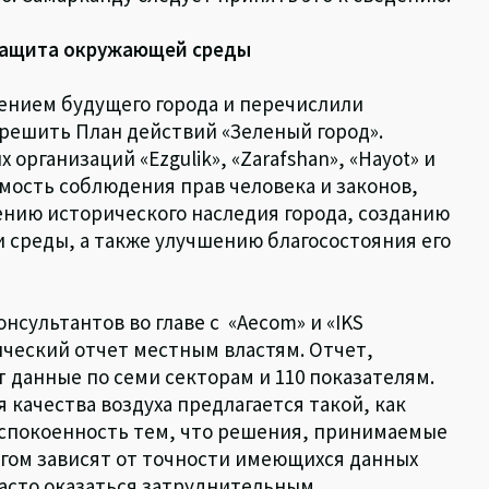
 защита окружающей среды
ением будущего города и перечислили
ешить План действий «Зеленый город».
рганизаций «Ezgulik», «Zarafshan», «Hayot» и
мость соблюдения прав человека и законов,
ению исторического наследия города, созданию
и среды, а также улучшению благосостояния его
нсультантов во главе с «Aecom» и «IKS
ический отчет местным властям. Отчет,
 данные по семи секторам и 110 показателям.
 качества воздуха предлагается такой, как
еспокоенность тем, что решения, принимаемые
огом зависят от точности имеющихся данных
часто оказаться затруднительным.