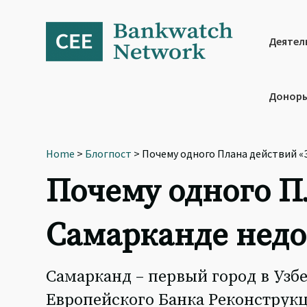
Skip
Skip
Skip
to
to
to
primary
main
footer
Деятел
navigation
content
Доноры
Home
>
Блогпост
> Почему одного Плана действий «
Почему одного П
Самарканде недо
Самарканд – первый город в Уз
Европейского Банка Реконструкц