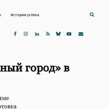
ы
Истории успеха
ный город» в
мме
отовка