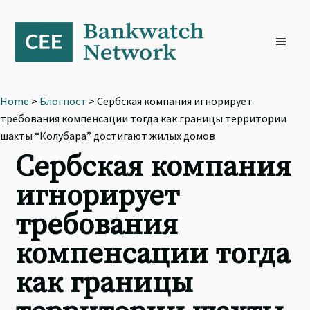
Skip
Skip
Skip
to
to
to
primary
main
footer
navigation
content
Home
>
Блогпост
> Сербская компания игнорирует
требования компенсации тогда как границы территории
шахты “Колубара” достигают жилых домов
Сербская компания
игнорирует
требования
компенсации тогда
как границы