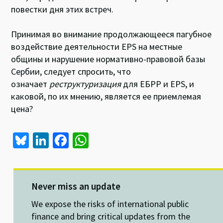
повестки дня этих встреч.
Принимая во внимание продолжающееся пагубное
воздействие деятельности EPS на местные
общины и нарушение нормативно-правовой базы
Сербии, следует спросить, что
означает
реструктуризация
для ЕБРР и EPS, и
каковой, по их мнению, является ее приемлемая
цена?
Bl
Li
Fa
W
u
n
ce
h
es
ke
b
at
ky
dI
o
sA
Never miss an update
n
o
p
We expose the risks of international public
k
p
finance and bring critical updates from the