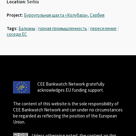
Location:
Serbia
Project:
Буроугольная шахта «Колубара», Сербия
Tags:
Балканы
|
горная промышленность
|
переселение
|
соседи ЕС
CEE Bankwatch Network gratefully
acknowledges EU funding support.
The content of this website is the sole responsibility of
CEE Bankwatch Network and can under no circumstances
be regarded as reflecting the position of the European
Union.
Unless otherwise noted, the content on this