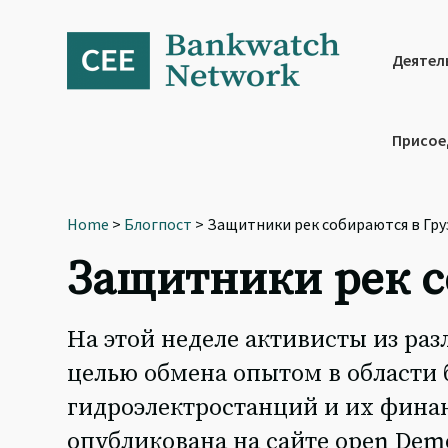
Skip
Skip
Skip
to
to
to
primary
main
footer
Деятел
navigation
content
Присое
Home
>
Блогпост
> Защитники рек собираются в Гру
Защитники рек с
На этой неделе активисты из ра
целью обмена опытом в области 
гидроэлектростанций и их финан
опубликована на сайте open Demo