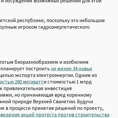
 и обсуждения возможных решений для этой
етской республике, поскольку это небольшое
крупным игроком гидроэнергетического
огатым биоразнообразием и изобилием
о планирует построить
не менее 34 новых
 целью экспорта электроэнергии. Одним из
остью 280 мегаватт
и стоимостью 1 млрд
ак привлекательная инвестиция
иями, но причиняющая вред коренному
нной природе Верхней Сванетии. Будучи
е в процессе принятия решений по проекту,
ведения акций протеста против строительства