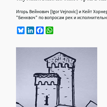
Игорь Вейнович [Igor Vejnovic] и Кейт Хор
"Бенквоч" по вопросам рек и исполнительный
Bl
Li
Fa
W
u
n
ce
h
es
ke
b
at
ky
dI
o
sA
n
o
p
k
p