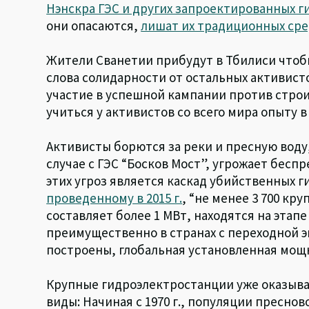
Нэнскра ГЭС и других запроектированных г
они опасаются,
лишат их традиционных сре
Жители Сванетии прибудут в Тбилиси чтоб
слова солидарности от остальных активисто
участие в успешной кампании против строи
учиться у активистов со всего мира опыту в
Активисты борются за реки и пресную воду,
случае с ГЭС “Босков Мост”, угрожает бесп
этих угроз является каскад убийственных 
проведенному в 2015 г.
, “не менее 3 700 кр
составляет более 1 МВт, находятся на этап
преимущественно в странах с переходной э
построены, глобальная установленная мощн
Крупные гидроэлектростанции уже оказыв
виды: Начиная с 1970 г., популяции пресно