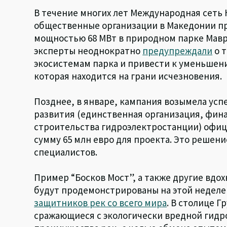
В течение многих лет Международная сеть 
общественные организации в Македонии п
мощностью 68 МВт в природном парке Мав
эксперты неоднократно
предупреждали
о т
экосистемам парка и привести к уменьшен
которая находится на грани исчезновения.
Позднее, в январе, кампания возымела усп
развития (единственная организация, фи
строительства гидроэлектростанции) офи
сумму 65 млн евро для проекта. Это решени
специалистов.
Пример “Босков Мост”, а также другие вд
будут продемонстрированы на этой неделе
защитников рек со всего мира
. В столице Г
сражающиеся с экологически вредной гид