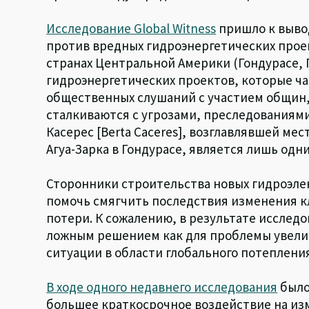
Исследование Global Witness
пришло к вывод
против вредных гидроэнергетических проек
странах Центральной Америки (Гондурасе, 
гидроэнергетических проектов, которые ч
общественных слушаний с участием общин,
сталкиваются с угрозами, преследованиями
Касерес [Berta Caceres], возглавлявшей м
Агуа-Зарка в Гондурасе, является лишь одн
Сторонники строительства новых гидроэле
помочь смягчить последствия изменения к
потери. К сожалению, в результате исслед
ложным решением как для проблемы увелич
ситуации в области глобального потепления
В ходе одного недавнего исследования
было
большее краткосрочное воздействие на изм