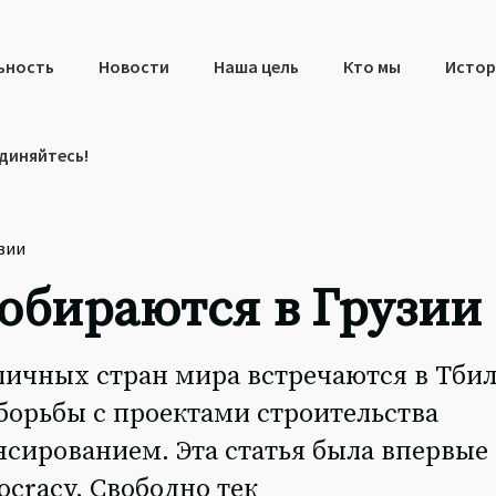
ьность
Новости
Наша цель
Кто мы
Истор
диняйтесь!
зии
обираются в Грузии
зличных стран мира встречаются в Тбил
борьбы с проектами строительства
сированием. Эта статья была впервые
cracy. Свободно тек