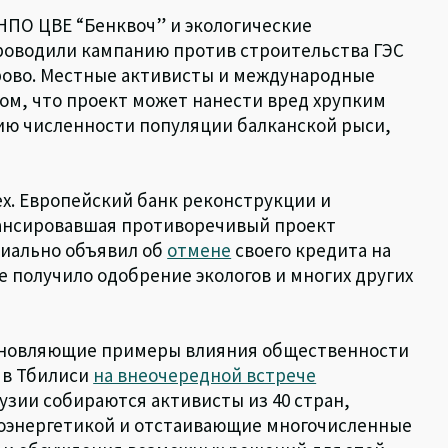
НПО ЦВЕ “Бенквоч” и экологические
роводили кампанию против строительства ГЭС
рово. Местные активисты и международные
ом, что проект может нанести вред хрупким
ию численности популяции балканской рыси,
ех. Европейский банк реконструкции и
нансировавшая противоречивый проект
циально объявил об
отмене
своего кредита на
е получило одобрение экологов и многих других
охновляющие примеры влияния общественности
 в Тбилиси
на внеочередной встрече
рузии собираются активисты из 40 стран,
роэнергетикой и отстаивающие многочисленные