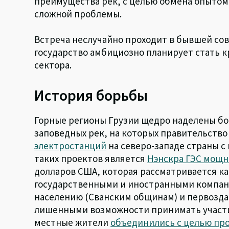
преимущества рек, с целью обмена опытом
сложной проблемы.
Встреча неслучайно проходит в бывшей сов
государство амбициозно планирует стать 
сектора.
История борьбы
Горные регионы Грузии щедро наделены б
заповедных рек, на которых правительств
электростанций
на северо-западе страны с
таких проектов является
Нэнскра ГЭС мощн
долларов США, которая рассматривается к
государственными и иностранными компан
населению (Сванским общинам) и первозда
лишенными возможности принимать участи
местные жители
объединились с целью про