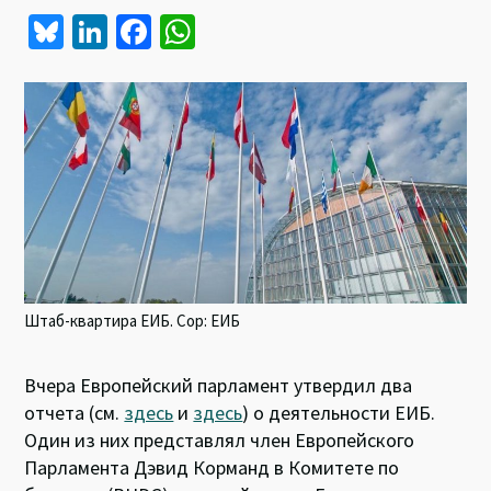
Bl
Li
Fa
W
u
n
ce
h
es
ke
b
at
ky
dI
o
sA
n
o
p
k
p
Штаб-квартира ЕИБ. Cop: ЕИБ
Вчера Европейский парламент утвердил два
отчета (см.
здесь
и
здесь
) о деятельности ЕИБ.
Один из них представлял член Европейского
Парламента Дэвид Корманд в Комитете по