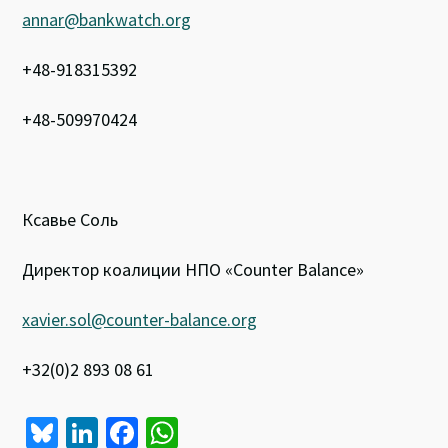
annar@bankwatch.org
+48-918315392
+48-509970424
Ксавье Соль
Директор коалиции НПО «Counter Balance»
xavier.sol@counter-balance.org
+32(0)2 893 08 61
Bl
Li
Fa
W