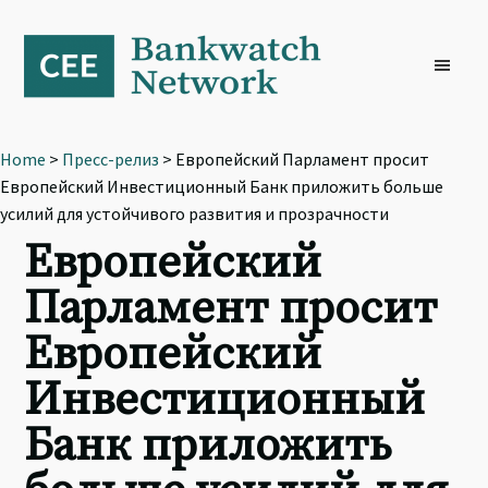
Skip
Skip
Skip
to
to
to
primary
main
footer
navigation
content
Home
>
Пресс-релиз
> Европейский Парламент просит
Европейский Инвестиционный Банк приложить больше
усилий для устойчивого развития и прозрачности
Европейский
Парламент просит
Европейский
Инвестиционный
Банк приложить