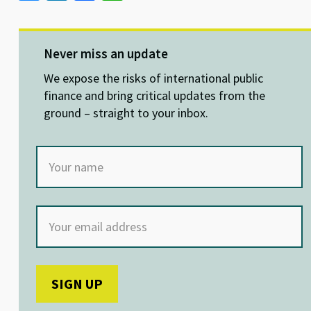
u
n
ce
h
es
ke
b
at
ky
dI
o
sA
Never miss an update
n
o
p
We expose the risks of international public
k
p
finance and bring critical updates from the
ground – straight to your inbox.