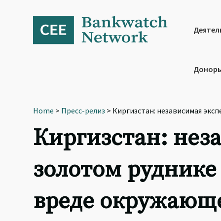
Skip
Skip
Skip
to
to
to
primary
main
footer
Деятел
navigation
content
Доноры
Home
>
Пресс-релиз
> Киргизстан: независимая экс
Киргизстан: нез
золотом руднике
вреде окружающ