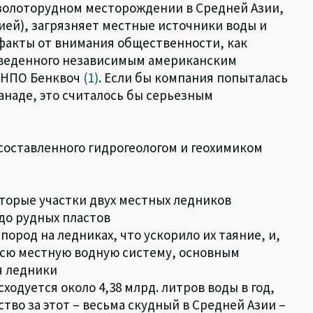
 золоторудном месторождении в Средней Азии,
ией), загрязняет местные источники воды и
факты от внимания общественности, как
оведенного независимым американским
ю НПО Бенквоч
(1)
. Если бы компания попыталась
анаде, это считалось бы серьезным
составленного гидрогеологом и геохимиком
торые участки двух местных ледников
до рудных пластов
ород на ледниках, что ускорило их таяние, и,
 всю местную водную систему, основным
я ледники
одуется около 4,38 млрд. литров воды в год,
тво за этот – весьма скудный в Средней Азии –