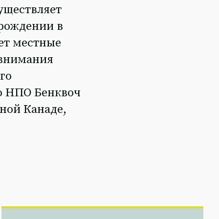
существляет
орождении в
яет местные
 внимания
го
ю НПО Бенквоч
дной Канаде,