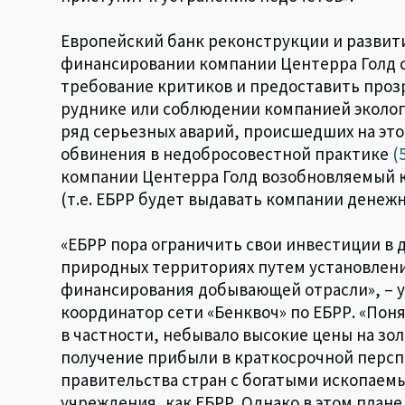
Европейский банк реконструкции и развит
финансировании компании Центерра Голд с 1
требование критиков и предоставить проз
руднике или соблюдении компанией эколог
ряд серьезных аварий, происшедших на эт
обвинения в недобросовестной практике
(
компании Центерра Голд возобновляемый кр
(т.е. ЕБРР будет выдавать компании денежн
«ЕБРР пора ограничить свои инвестиции в 
природных территориях путем установлени
финансирования добывающей отрасли», – у
координатор сети «Бенквоч» по ЕБРР. «Пон
в частности, небывало высокие цены на зо
получение прибыли в краткосрочной перс
правительства стран с богатыми ископаем
учреждения, как ЕБРР. Однако в этом плане