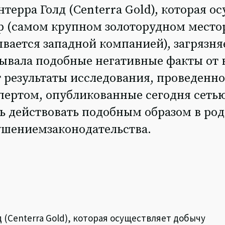
ерра Голд (Centerra Gold), которая о
ор (самом крупном золоторудном мест
ывается западной компанией), загрязн
рывала подобные негативные факты от
 результаты исследования, проведенно
ертом, опубликованные сегодня сеть
сь действовать подобным образом в ро
ушениемзаконодательства.
 (Centerra Gold), которая осуществляет добычу