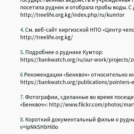
посетила рудник и отобрала пробы воды. С
http://treelife.org.kg/index.php/ru/kumtor
4.
См. веб-сайт киргизской НПО «Центр чело
http://treelife.org.kg/
5.
Подробнее о руднике Кумтор:
https://bankwatch.org/ru/our-work/projects/z
6
Рекомендации «Бенквоч» относительно ин
https://bankwatch.org/publications/pointers-
7.
Фотографии, сделанные во время посеще
«Бенквоч»: http://www.flickr.com/photos/mar
8.
Короткий документальный фильм о рудник
v=ipNkSHbHi0o