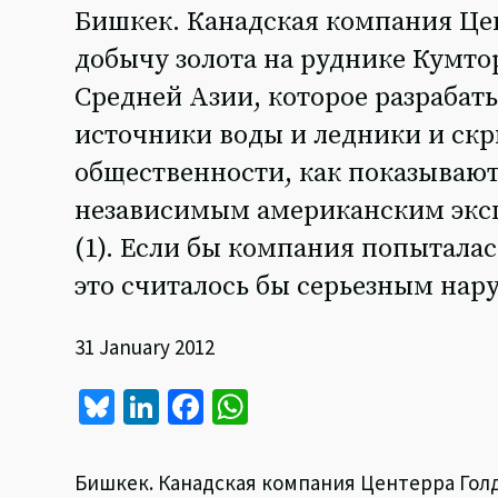
Бишкек. Канадская компания Цент
добычу золота на руднике Кумт
Средней Азии, которое разрабат
источники воды и ледники и ск
общественности, как показывают
независимым американским эксп
(1). Если бы компания попытала
это считалось бы серьезным нар
31 January 2012
Bl
Li
Fa
W
u
n
ce
h
es
ke
b
at
Бишкек. Канадская компания Центерра Голд