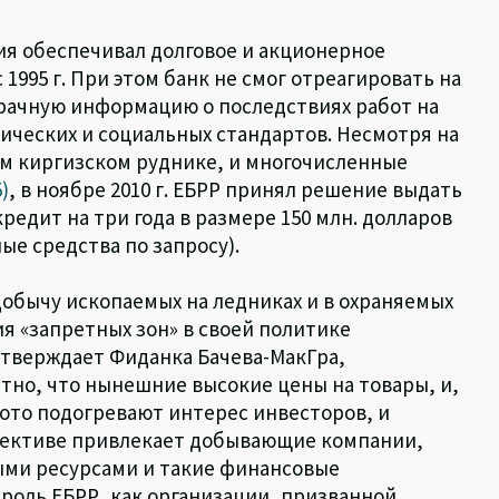
ия обеспечивал долговое и акционерное
995 г. При этом банк не смог отреагировать на
рачную информацию о последствиях работ на
ических и социальных стандартов. Несмотря на
ом киргизском руднике, и многочисленные
5)
, в ноябре 2010 г. ЕБРР принял решение выдать
едит на три года в размере 150 млн. долларов
ые средства по запросу).
добычу ископаемых на ледниках и в охраняемых
я «запретных зон» в своей политике
тверждает Фиданка Бачева-МакГра,
ятно, что нынешние высокие цены на товары, и,
лото подогревают интерес инвесторов, и
пективе привлекает добывающие компании,
ыми ресурсами и такие финансовые
 роль ЕБРР, как организации, призванной