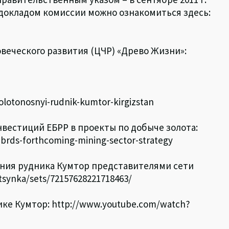
 докладом комиссии можно ознакомиться здесь:
веческого развития (ЦЧР) «Древо Жизни»:
olotonosnyi-rudnik-kumtor-kirgizstan
вестиций ЕБРР в проекты по добыче золота:
ebrds-forthcoming-mining-sector-strategy
ния рудника Кумтор представителями сети
tsynka/sets/72157628221718463/
е Кумтор: http://www.youtube.com/watch?