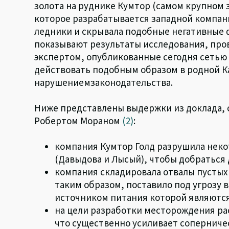
ky
dI
o
sA
золота на руднике Кумтор (самом крупном
которое разрабатывается западной компан
n
o
p
ледники и скрывала подобные негативные 
k
p
показывают результаты исследования, пр
экспертом, опубликованные сегодня сеть
действовать подобным образом в родной К
нарушениемзаконодательства.
Ниже представлены выдержки из доклада, 
Робертом Мораном
(2)
:
компания Кумтор Голд разрушила неко
(Давыдова и Лысый), чтобы добраться 
компания складировала отвалы пустых п
таким образом, поставило под угрозу
источником питания которой являютс
на цели разработки месторождения расх
что существенно усиливает соперничес