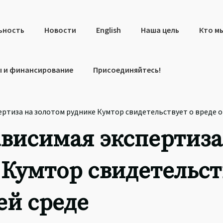
ьность
Новости
English
Наша цель
Кто м
 и финансирование
Присоединяйтесь!
пертиза на золотом руднике Кумтор свидетельствует о вреде
ависимая экспертиза
 Кумтор свидетельст
ей среде