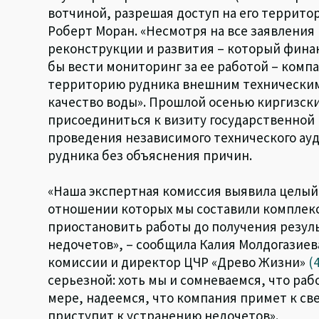
вотчиной, разрешая доступ на его террит
Роберт Моран. «Несмотря на все заявления
реконструкции и развития – который фина
бы вести мониторинг за ее работой – компа
территорию рудника внешним техническим
качество воды». Прошлой осенью киргизск
присоединиться к визиту государственной
проведения независимого технического ауд
рудника без объяснения причин.
«Наша экспертная комиссия выявила целый 
отношении которых мы составили комплекс
приостановить работы до получения резул
недочетов», – сообщила Калия Молдогазиев
комиссии и директор ЦЧР «Древо Жизни»
(4
серьезной: хоть мы и сомневаемся, что ра
мере, надеемся, что компания примет к с
приступит к устранению недочетов».