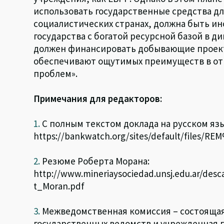
использовать государственные средства дл
социалистических странах, должна быть ин
государства с богатой ресурсной базой в д
должен финансировать добывающие проект
обеспечивают ощутимых преимуществ в от
проблем».
Примечания для редакторов:
1.
С полным текстом доклада на русском яз
https://bankwatch.org/sites/default/files/
2.
Резюме Роберта Морана:
http://www.mineriaysociedad.unsj.edu.ar/des
t_Moran.pdf
3.
Межведомственная комиссия – состоящая
государственных ведомств и учрежденная п