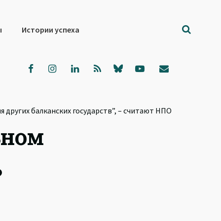
ы
Истории успеха
 других балканских государств”, – считают НПО
ьном
ь