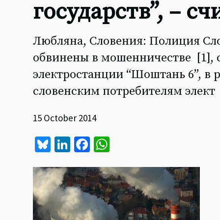
государств”, – с
Любляна, Словения: Полиция Сло
обвинены в мошенничестве [1],
электростанции “Шоштань 6”, в 
словенским потребителям элект
15 October 2014
Bl
Li
Fa
W
u
n
ce
h
es
ke
b
at
ky
dI
o
sA
n
o
p