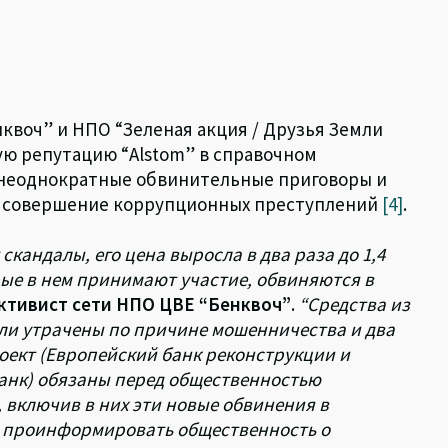
нквоч” и НПО “Зеленая акция / Друзья Земли
ую репутацию “Alstom” в справочном
 неоднократные обвинительные приговоры и
за совершение коррупционных преступлений
[4]
.
кандалы, его цена выросла в два раза до 1,4
орые в нем принимают участие, обвиняются в
активист сети НПО ЦВЕ “Бенквоч”
.
“Средства из
ли утрачены по причине мошенничества и два
ект (Европейский банк реконструкции и
анк) обязаны перед общественностью
 включив в них эти новые обвинения в
и проинформировать общественность о