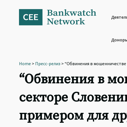
Skip
Skip
Skip
to
to
to
primary
main
footer
Деятел
navigation
content
Доноры
Home
>
Пресс-релиз
> “Обвинения в мошенничестве 
“Обвинения в мо
секторе Словени
примером для др