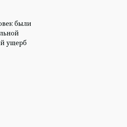
овек были
ольной
ый ущерб