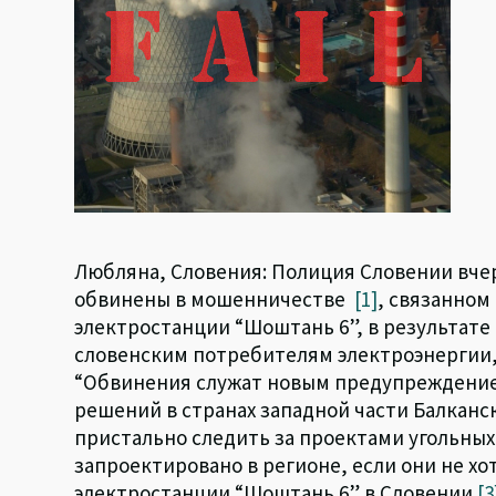
k
p
Любляна, Словения: Полиция Словении вчер
обвинены в мошенничестве
[1]
, связанном
электростанции “Шоштань 6”, в результате
словенским потребителям электроэнергии, 
“Обвинения служат новым предупреждение
решений в странах западной части Балканс
пристально следить за проектами угольных
запроектировано в регионе, если они не х
электростанции “Шоштань 6” в Словении
[3