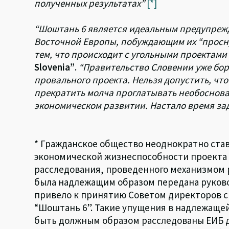
полученных результатах”
[*]
“Шоштань 6 является идеальным предупреж
Восточной Европы, побуждающим их “просну
тем, что происходит с угольными проектами
Slovenia”
.
“Правительство Словении уже бо
провального проекта. Нельзя допустить, что
прекратить молча проглатывать необоснова
экономическом развитии. Настало время за
* Гражданское общество неоднократно став
экономической жизнеспособности проекта “
расследования, проведенного механизмом 
была надлежащим образом передана руковод
привело к принятию Советом директоров 
“Шоштань 6”. Такие упущения в надлежаще
быть должным образом расследованы ЕИБ д