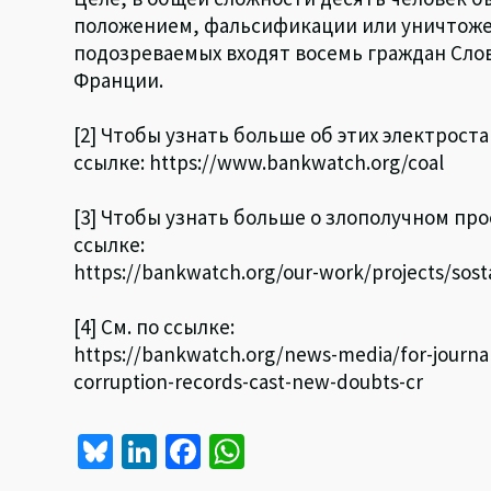
положением, фальсификации или уничтожен
подозреваемых входят восемь граждан Сло
Франции.
[2] Чтобы узнать больше об этих электрос
ссылке: https://www.bankwatch.org/coal
[3] Чтобы узнать больше о злополучном пр
ссылке:
https://bankwatch.org/our-work/projects/sosta
[4] См. по ссылке:
https://bankwatch.org/news-media/for-journal
corruption-records-cast-new-doubts-cr
Bl
Li
Fa
W
u
n
ce
h