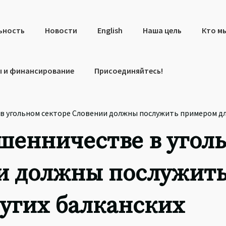
ьность
Новости
English
Наша цель
Кто м
 и финансирование
Присоединяйтесь!
в угольном секторе Словении должны послужить примером для
шенничестве в угол
и должны послужит
угих балканских