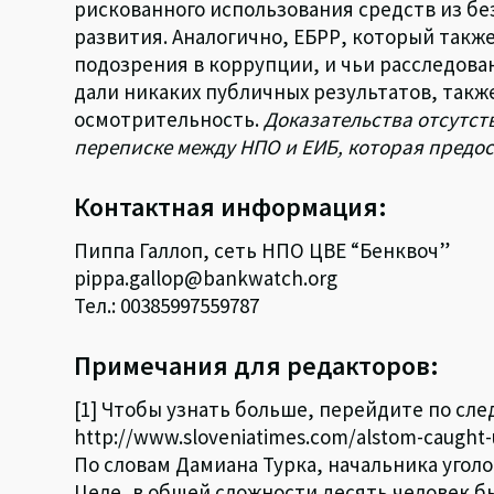
рискованного использования средств из бе
развития. Аналогично, ЕБРР, который такж
подозрения в коррупции, и чьи расследован
дали никаких публичных результатов, так
осмотрительность.
Доказательства отсутст
переписке между НПО и ЕИБ, которая предос
Контактная информация:
Пиппа Галлоп, сеть НПО ЦВЕ “Бенквоч”
pippa.gallop@bankwatch.org
Тел.: 00385997559787
Примечания для редакторов:
[1] Чтобы узнать больше, перейдите по сл
http://www.sloveniatimes.com/alstom-caught-up
По словам Дамиана Турка, начальника угол
Целе, в общей сложности десять человек 