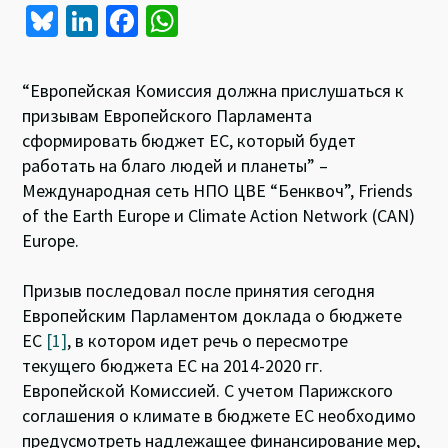
Bl
Li
Fa
W
u
n
ce
h
es
ke
b
at
“Европейская Комиссия должна прислушаться к
ky
dI
o
sA
призывам Европейского Парламента
сформировать бюджет ЕС, который будет
n
o
p
работать на благо людей и планеты” –
k
p
Международная сеть НПО ЦВЕ “Бенквоч”, Friends
of the Earth Europe и Climate Action Network (CAN)
Europe.
Призыв последовал после принятия сегодня
Европейским Парламентом доклада о бюджете
ЕС
[1]
, в котором идет речь о пересмотре
текущего бюджета ЕС на 2014-2020 гг.
Европейской Комиссией. С учетом Парижского
соглашения о климате в бюджете ЕС необходимо
предусмотреть надлежащее финансирование мер,