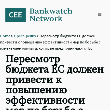
Skip
Skip
Skip
to
to
to
primary
main
footer
navigation
content
Home
>
Пресс-релиз
> Пересмотр бюджета ЕС должен
привести к повышению эффективности мер по борьбе с
изменением климата, которые предпринимаются ЕС
Пересмотр
бюджета ЕС должен
привести к
повышению
эффективности