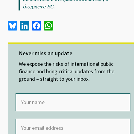
бюджете ЕС.
Bl
Li
Fa
W
u
n
ce
h
es
ke
b
at
ky
dI
o
sA
Never miss an update
n
o
p
We expose the risks of international public
k
p
finance and bring critical updates from the
ground – straight to your inbox.