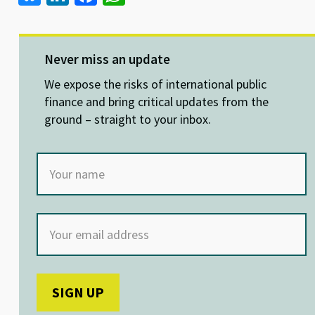
u
n
ce
h
es
ke
b
at
ky
dI
o
sA
Never miss an update
n
o
p
We expose the risks of international public
k
p
finance and bring critical updates from the
ground – straight to your inbox.