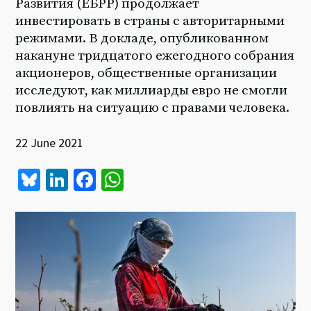
Развития (ЕБРР) продолжает
инвестировать в страны с авторитарными
режимами. В докладе, опубликованном
накануне тридцатого ежегодного собрания
акционеров, общественные организации
исследуют, как миллиарды евро не смогли
повлиять на ситуацию с правами человека.
22 June 2021
Bl
Li
Fa
W
u
n
ce
h
es
ke
b
at
ky
dI
o
sA
n
o
p
k
p