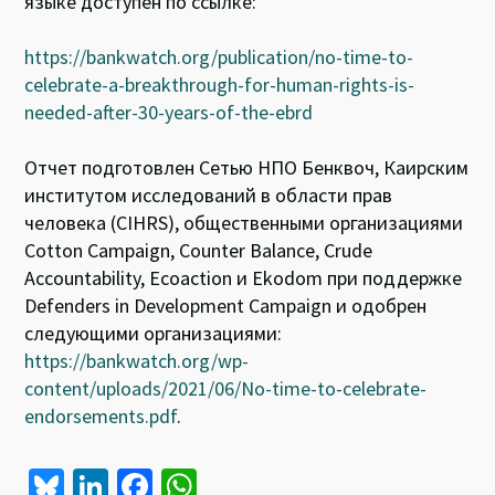
языке доступен по ссылке:
https://bankwatch.org/publication/no-time-to-
celebrate-a-breakthrough-for-human-rights-is-
needed-after-30-years-of-the-ebrd
Отчет подготовлен Сетью НПО Бенквоч, Каирским
институтом исследований в области прав
человека (CIHRS), общественными организациями
Cotton Campaign, Counter Balance, Crude
Accountability, Ecoaction и Ekodom при поддержке
Defenders in Development Campaign и одобрен
следующими организациями:
https://bankwatch.org/wp-
content/uploads/2021/06/No-time-to-celebrate-
endorsements.pdf
.
Bl
Li
Fa
W