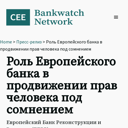
Skip
Skip
Skip
to
to
to
primary
main
footer
navigation
content
Home
>
Пресс-релиз
> Роль Европейского банка в
продвижении прав человека под сомнением
Роль Европейского
банка в
продвижении прав
человека под
сомнением
Европейский Банк Реконструкции и