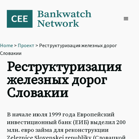
Skip
Skip
Skip
to
to
to
primary
main
footer
navigation
content
Home
>
Проект
> Реструктуризация железных дорог
Словакии
Реструктуризация
железных дорог
Словакии
В начале июля 1999 года Европейский
инвестиционный банк (ЕИБ) выделил 200
млн. евро займа для реконструкции
Zeleznice Slovenskej republiky (Словацкой