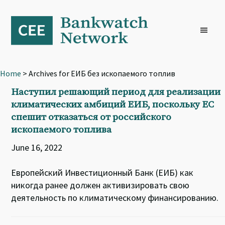
Skip
Skip
Skip
to
to
to
primary
main
footer
navigation
content
Home
> Archives for ЕИБ без ископаемого топлив
Наступил решающий период для реализации
климатических амбиций ЕИБ, поскольку ЕС
спешит отказаться от российского
ископаемого топлива
June 16, 2022
Европейский Инвестиционный Банк (ЕИБ) как
никогда ранее должен активизировать свою
деятельность по климатическому финансированию.