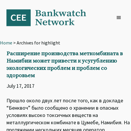
Skip
Skip
Skip
to
to
to
primary
main
footer
navigation
content
Home
> Archives for highlight
Расширение производства меткомбината в
Намибии может привести к усугублению
экологических проблем и проблем со
здоровьем
July 17, 2017
Прошло около двух лет после того, как в докладе
“Бенквоч” было сообщено о хранении в опасных
условиях высоко токсичных веществ на
металлургическом комбинате в Цумебе, Намибия. На
протяжении нескольких месяцев оператор