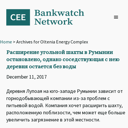
Skip
Skip
Skip
to
to
to
primary
main
footer
navigation
content
Home
> Archives for Oltenia Energy Complex
Расширение угольной шахты в Румынии
остановлено, однако соседствующая с нею
деревня остается без воды
December 11, 2017
Деревня Лупоая на юго-западе Румынии зависит от
горнодобывающей компании из-за проблем с
питьевой водой. Компания хочет расширить шахту,
расположенную поблизости, чем может еще больше
увеличить загрязнение в этой местности.