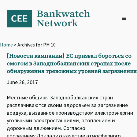
Skip
Skip
Skip
to
to
to
primary
main
footer
navigation
content
Home
> Archives for PM 10
[Новости кампании] ЕС призвал бороться со
смогом в Западнобалканских странах после
обнаружения тревожных уровней загрязнения
June 26, 2017
Местные общины Западнобалканских стран
расплачиваются своим здоровьем за загрязнение
воздуха, вызванное производством электроэнергии
угольными электростанциями, отоплением и
дорожным движением. Согласно
последнему Докладу о качестве атмосферного