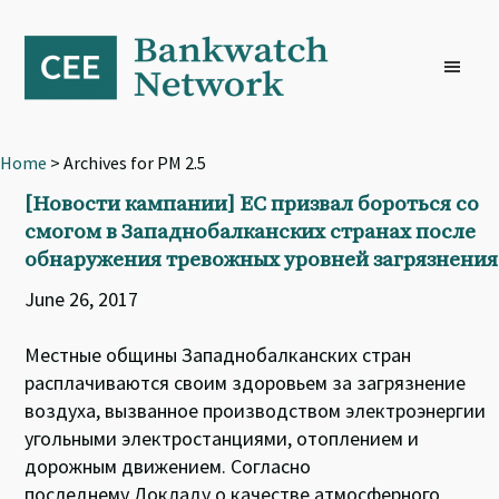
Skip
Skip
Skip
to
to
to
primary
main
footer
navigation
content
Home
> Archives for PM 2.5
[Новости кампании] ЕС призвал бороться со
смогом в Западнобалканских странах после
обнаружения тревожных уровней загрязнения
June 26, 2017
Местные общины Западнобалканских стран
расплачиваются своим здоровьем за загрязнение
воздуха, вызванное производством электроэнергии
угольными электростанциями, отоплением и
дорожным движением. Согласно
последнему Докладу о качестве атмосферного