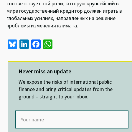
соответствует той роли, которую крупнейший в
мире государственный кредитор должен играть в
глобальных усилиях, направленных на решение
проблемы изменения климата.
Bl
Li
Fa
W
u
n
ce
h
es
ke
b
at
ky
dI
o
sA
Never miss an update
n
o
p
We expose the risks of international public
k
p
finance and bring critical updates from the
ground – straight to your inbox.