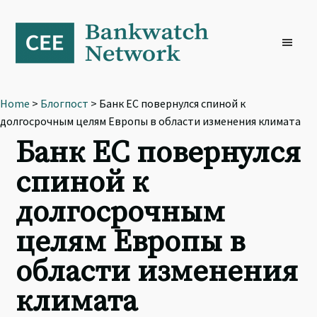
Skip
Skip
Skip
to
to
to
primary
main
footer
navigation
content
Home
>
Блогпост
> Банк ЕС повернулся спиной к
долгосрочным целям Европы в области изменения климата
Банк ЕС повернулся
спиной к
долгосрочным
целям Европы в
области изменения
климата