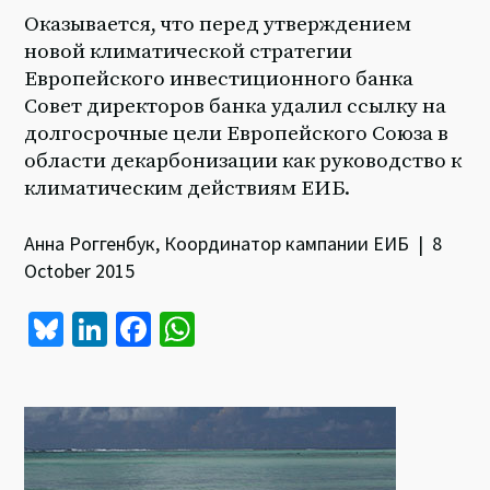
Оказывается, что перед утверждением
новой климатической стратегии
Европейского инвестиционного банка
Совет директоров банка удалил ссылку на
долгосрочные цели Европейского Союза в
области декарбонизации как руководство к
климатическим действиям ЕИБ.
Анна Роггенбук, Координатор кампании ЕИБ | 8
October 2015
Bl
Li
Fa
W
u
n
ce
h
es
ke
b
at
ky
dI
o
sA
n
o
p