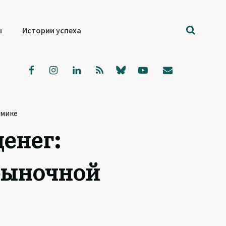
ы
Истории успеха
омике
денег:
рыночной