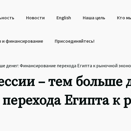
ьность
Новости
English
Наша цель
Кто м
 и финансирование
Присоединяйтесь!
ьше денег: Финансирование перехода Египта к рыночной экон
ссии – тем больше 
перехода Египта к 