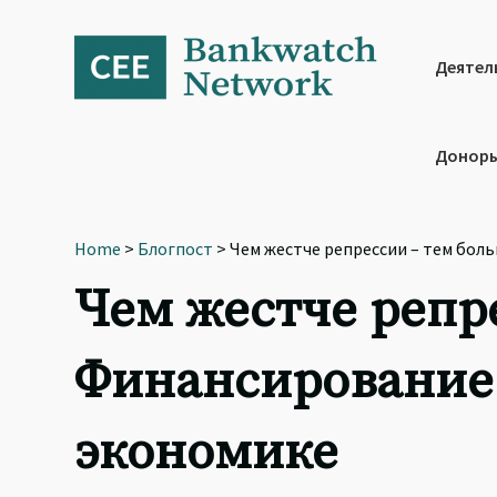
Skip
Skip
Skip
to
to
to
primary
main
footer
Деятел
navigation
content
Доноры
Home
>
Блогпост
> Чем жестче репрессии – тем бол
Чем жестче репре
Финансирование 
экономике