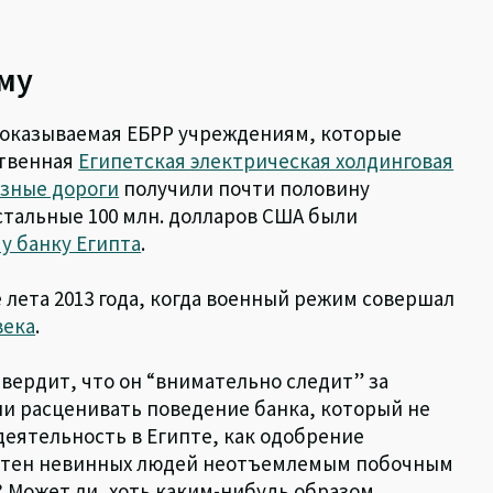
му
 оказываемая ЕБРР учреждениям, которые
ственная
Египетская электрическая холдинговая
зные дороги
получили почти половину
остальные 100 млн. долларов США были
у банку Египта
.
 лета 2013 года, когда военный режим совершал
века
.
твердит, что он “внимательно следит” за
т ли расценивать поведение банка, который не
деятельность в Египте, как одобрение
сотен невинных людей неотъемлемым побочным
 Может ли, хоть каким-нибудь образом,