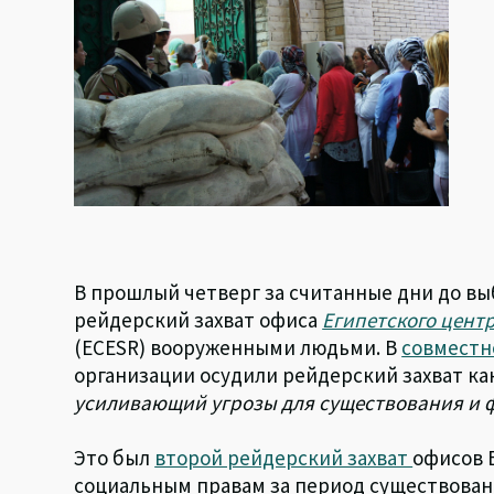
В прошлый четверг за считанные дни до в
рейдерский захват офиса
Египетского цент
(ECESR) вооруженными людьми. В
совместн
организации осудили рейдерский захват ка
усиливающий угрозы для существования и 
Это был
второй рейдерский захват
офисов 
социальным правам за период существован