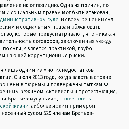
давление на оппозицию. Одна из причин, по
им и социальным правам мог быть атакован,
 Административном суде
. В своем решении суд
еским и социальным правам обжаловать
ство, которые предусматривают, что никакая
твительность договоров, заключенных между
 по сути, является практикой, грубо
овышающей коррупционные риски.
я лишь одним из многих недостатков
ии. С июля 2013 года, когда власть в стране
брошены в тюрьмы и подвержены пыткам за
военным режимом. Активисты и протестующие,
ели Братьев-мусульман,
подверглись
еской жизни
. аиболее ярким примером
ынесенный судом 529 членам Братьев-