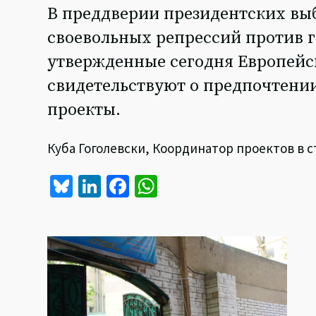
В преддверии президентских вы
своевольных репрессий против г
утвержденные сегодня Европейс
свидетельствуют о предпочтени
проекты.
Куба Гоголевски, Координатор проектов в с
Bl
Li
Fa
W
u
n
ce
h
es
ke
b
at
ky
dI
o
sA
n
o
p
k
p