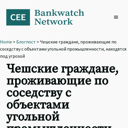
Skip
Skip
Skip
to
to
to
primary
main
footer
navigation
content
Home
>
Блогпост
> Чешские граждане, проживающие по
соседству с объектами угольной промышленности, находятся
под угрозой
Чешские граждане,
проживающие по
соседству с
объектами
угольной