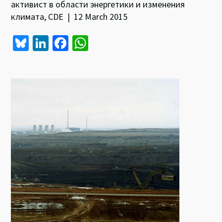
активист в области энергетики и изменения
климата, CDE | 12 March 2015
Bl
Li
Fa
W
u
n
ce
h
es
ke
b
at
ky
dI
o
sA
n
o
p
k
p