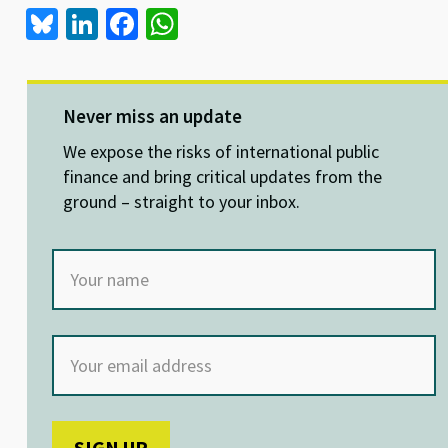
Bl
Li
Fa
W
u
n
ce
h
es
ke
b
at
ky
dI
o
sA
Never miss an update
n
o
p
We expose the risks of international public
k
p
finance and bring critical updates from the
ground – straight to your inbox.