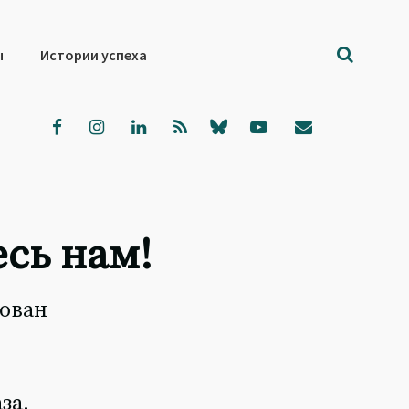
ы
Истории успеха
есь нам!
сован
за.