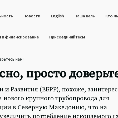
ьность
Новости
English
Наша цель
Кто м
 и финансирование
Присоединяйтесь!
ерьтесь нам!
сно, просто доверьт
 и Развития (ЕБРР), похоже, заинтере
 нового крупного трубопровода для
еции в Северную Македонию, что на
 увеличить потребление ископаемого га