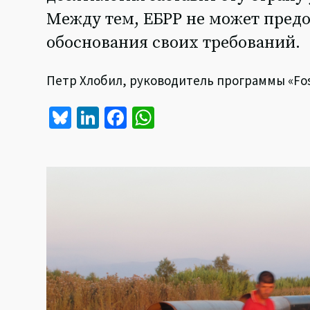
Между тем, ЕБРР не может предо
обоснования своих требований.
Петр Хлобил, руководитель программы «Fossil
Bl
Li
Fa
W
u
n
ce
h
es
ke
b
at
ky
dI
o
sA
n
o
p
k
p