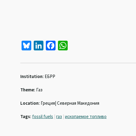
Bl
Li
Fa
W
u
n
ce
h
es
ke
b
at
ky
dI
o
sA
Institution:
ЕБРР
n
o
p
Theme:
Газ
k
p
Location:
Греция| Северная Македония
Tags:
fossil fuels
|
газ
|
ископаемое топливо