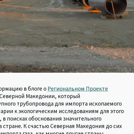
ормацию в блоге о
Региональном Проекте
) в Северной Македонии, который
упного трубопровода для импорта ископаемого
тарии к экологическим исследованиям для этого
 в поисках обоснования значительного
 стране. К счастью Северная Македония до сих
импорта газа, как многие другие страны