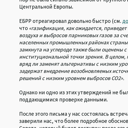
Центральной Европы.
ЕБРР отреагировал довольно быстро (см.
д
что
«газификация, как ожидается, приведе
воздуха и выбросов парниковых газов за сче
населенных промышленных районах страны» 
замкнута на углероде также были оценены с
институциональной точки зрения. В целом, 
вряд ли заменят альтернативы с низким уро
задержат внедрение возобновляемых источн
решений с низким уровнем выбросов СО2».
Однако ни одно из этих утверждений не б
поддающимися проверке данными.
После этого письма у нас состоялась встре
заверили нас, что более подробное обосно
Совета, который будет доступен после его