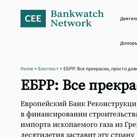
Skip
Skip
Skip
to
to
to
primary
main
footer
Деятел
navigation
content
Доноры
Home
>
Блогпост
> ЕБРР: Все прекрасно, просто дов
ЕБРР: Все прекра
Европейский Банк Реконструкции
в финансировании строительства
импорта ископаемого газа из Гр
десятилетия заставит эту страну