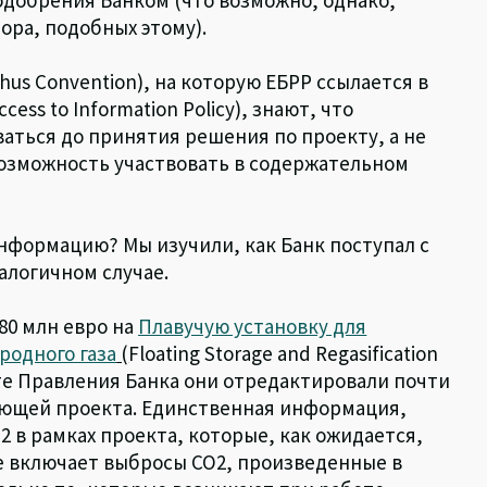
ора, подобных этому).
rhus Convention), на которую ЕБРР ссылается в
ss to Information Policy), знают, что
аться до принятия решения по проекту, а не
возможность участвовать в содержательном
нформацию? Мы изучили, как Банк поступал с
логичном случае.
 80 млн евро на
Плавучую установку для
родного газа
(
Floating Storage and Regasification
чете Правления Банка они отредактировали почти
яющей проекта. Единственная информация,
 в рамках проекта, которые, как ожидается,
 не включает выбросы CO2, произведенные в