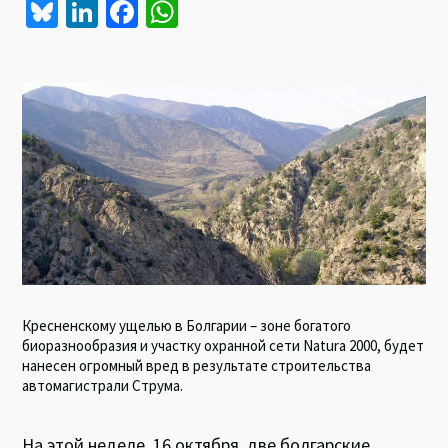
Bl
Li
Fa
W
u
n
ce
h
es
ke
b
at
ky
dI
o
sA
n
o
p
k
p
Кресненскому ущелью в Болгарии – зоне богатого
биоразнообразия и участку охранной сети Natura 2000, будет
нанесен огромный вред в результате строительства
автомагистрали Струма.
На этой неделе, 16 октября, две болгарские