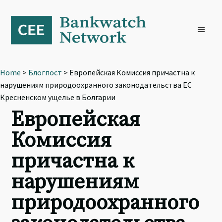
Skip
Skip
Skip
to
to
to
primary
main
footer
navigation
content
Home
>
Блогпост
> Европейская Комиссия причастна к
нарушениям природоохранного законодательства ЕС
Кресненском ущелье в Болгарии
Европейская
Комиссия
причастна к
нарушениям
природоохранного