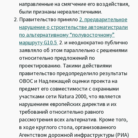
направленные на смягчение его воздействия,
были признаны нереалистичными.
Правительство приняло
2. предварительное
нарушение о строительстве автомагистрали
по альтернативному “полувосточному”
маршруту G10.5
2. и неоднократно публично
заявляло об этом параллельно с решениями
относительно предложений по
проектированию. Такими действиями
правительство предопределило результаты
ОВОС и Надлежащей оценки проекта на
предмет его совместимости с охранными
участками сети Natura 2000, что является
нарушением европейских директив и их
требований относительно равного
рассмотрения всех альтернатив. Кроме того,
в ходе круглого стола, организованного
Агентством дорожной инфраструктуры (РИА)