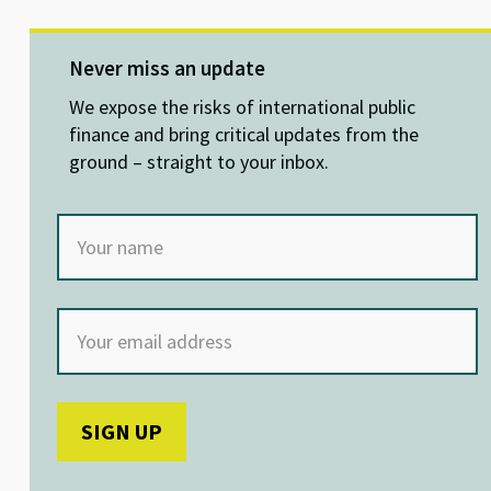
u
n
ce
h
es
ke
b
at
ky
dI
o
sA
Never miss an update
n
o
p
We expose the risks of international public
k
p
finance and bring critical updates from the
ground – straight to your inbox.