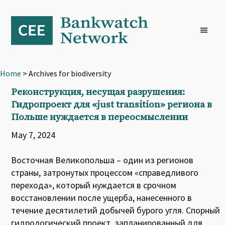
Skip
Skip
Skip
to
to
to
primary
main
footer
navigation
content
Home
> Archives for biodiversity
Реконструкция, несущая разрушения:
Гидропроект для «just transition» региона в
Польше нуждается в переосмыслении
May 7, 2024
Восточная Великопольша – один из регионов
страны, затронутых процессом «справедливого
перехода», который нуждается в срочном
восстановлении после ущерба, нанесенного в
течение десятилетий добычей бурого угля. Спорный
гидрологический проект, запланированный для