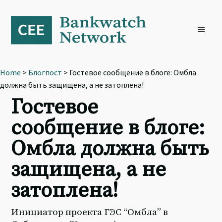
Skip
Skip
Skip
to
to
to
primary
main
footer
navigation
content
Home
>
Блогпост
> Гостевое сообщение в блоге: Омбла
должна быть защищена, а не затоплена!
Гостевое
сообщение в блоге:
Омбла должна быть
защищена, а не
затоплена!
Инициатор проекта ГЭС “Омбла” в