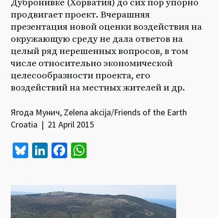
Дубронивке (Хорватия) до сих пор упорно
продвигает проект. Вчерашняя
презентация новой оценки воздействия на
окружающую среду не дала ответов на
целый ряд нерешенных вопросов, в том
числе относительно экономической
целесообразности проекта, его
воздействий на местных жителей и др.
Ягода Мунич, Zelena akcija/Friends of the Earth
Croatia | 21 April 2015
Bl
Li
Fa
W
u
n
ce
h
es
ke
b
at
ky
dI
o
sA
n
o
p