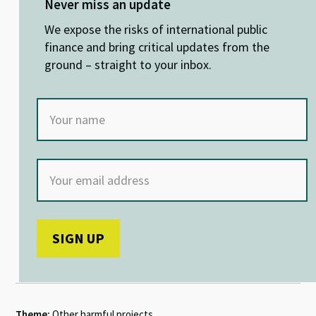
ky
dI
o
sA
Never miss an update
n
o
p
We expose the risks of international public
k
p
finance and bring critical updates from the
ground – straight to your inbox.
Theme:
Other harmful projects