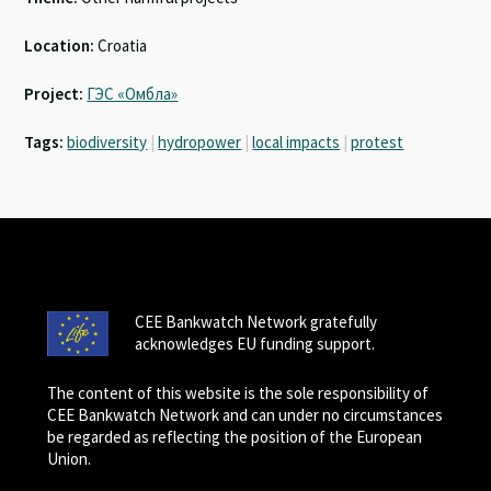
Location:
Croatia
Project:
ГЭС «Омбла»
Tags:
biodiversity
|
hydropower
|
local impacts
|
protest
CEE Bankwatch Network gratefully
acknowledges EU funding support.
The content of this website is the sole responsibility of
CEE Bankwatch Network and can under no circumstances
be regarded as reflecting the position of the European
Union.