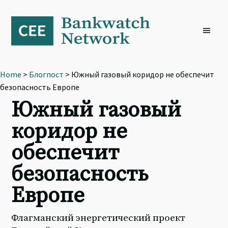
Skip
Skip
Skip
to
to
to
primary
main
footer
navigation
content
Home
>
Блогпост
> Южный газовый коридор не обеспечит
безопасность Европе
Южный газовый
коридор не
обеспечит
безопасность
Европе
Флагманский энергетический проект