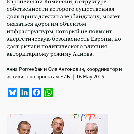
Европейской Комиссии, в структуре
собственности которого существенная
доля принадлежит Азербайджану, может
оказаться дорогим объектом
инфраструктуры, который не повысит
энергетическую безопасность Европы, но
даст рычаги политического влияния
авторитарному режиму Алиева.
Анна Роггенбак и Оля Антонович, координатор и
активист по проектам ЕИБ | 16 May 2016
Bl
Li
Fa
W
u
n
ce
h
es
ke
b
at
ky
dI
o
sA
n
o
p