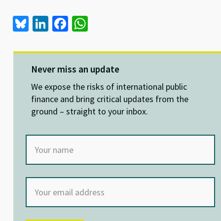
Bl
Li
Fa
W
u
n
ce
h
es
ke
b
at
ky
dI
o
sA
Never miss an update
n
o
p
We expose the risks of international public
k
p
finance and bring critical updates from the
ground – straight to your inbox.