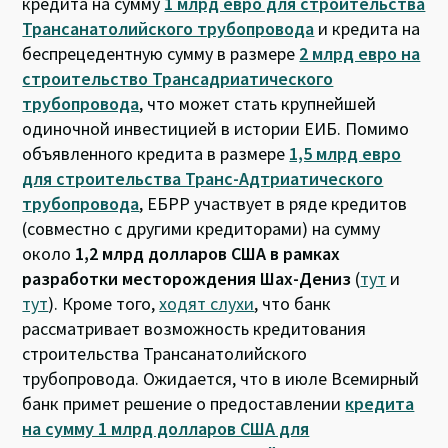
кредита на сумму
1 млрд евро для строительства
Трансанатолийского трубопровода
и кредита на
беспрецедентную сумму в размере
2 млрд евро на
строительство Трансадриатического
трубопровода
, что может стать крупнейшей
одиночной инвестицией в истории ЕИБ. Помимо
объявленного кредита в размере
1,5 млрд евро
для строительства Транс-Адтриатического
трубопровода
, ЕБРР участвует в ряде кредитов
(совместно с другими кредиторами) на сумму
около
1,2 млрд долларов США в рамках
разработки месторождения Шах-Дениз
(
тут
и
тут
). Кроме того,
ходят слухи
, что банк
рассматривает возможность кредитования
строительства Трансанатолийского
трубопровода. Ожидается, что в июле Всемирный
банк примет решение о предоставлении
кредита
на сумму 1 млрд долларов США для