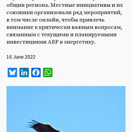
общин региона. Местные инициативы и их
союзники организовали ряд мероприятий,
в том числе онлайн, чтобы привлечь
внимание к критически важным вопросам,
связанным с текущими и планируемыми
инвестициями АБР в энергетику.
16 June 2022
Bl
Li
Fa
W
u
n
ce
h
es
ke
b
at
ky
dI
o
sA
n
o
p
k
p