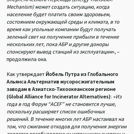
Mechanism) может создать ситуацию, когда
население будет платить своим здоровьем,
состоянием окружающей среды и климата, в то
время как угольные компании будут получать
зеленый свет на получение прибыли в течение
нескольких лет, пока АБР и другие доноры
спонсируют вывод станций из эксплуатации
», –
продолжила она.
Как утверждает
Йобель Путра из Глобального
Альянса Альтернатив мусоросжигательным
заводам в Азиатско-Тихоокеанском регионе
(Global Alliance for Incinerator Alternatives)
:
«Из
года в год Форум “ACEF” не становится лучше,
поскольку расширяет список ошибочных
решений. В течение многих лет АБР настаивал на
том, что сжигание отходов для получения энергии
является возобновляемым источником энергии и