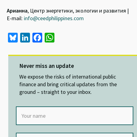
Арианна
, Центр энергетики, экологии и развития |
E-mail:
info@ceedphilippines.com
Bl
Li
Fa
W
u
n
ce
h
es
ke
b
at
ky
dI
o
sA
Never miss an update
n
o
p
We expose the risks of international public
k
p
finance and bring critical updates from the
ground – straight to your inbox.