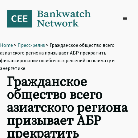
Skip
Skip
Skip
to
to
to
primary
main
footer
navigation
content
Home
>
Пресс-релиз
> Гражданское общество всего
азиатского региона призывает АБР прекратить
финансирование ошибочных решений по климату и
энергетике
Гражданское
общество всего
азиатского региона
призывает АБР
прекратить