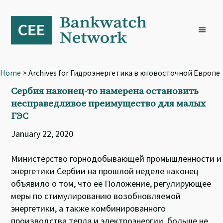
Skip
Skip
Skip
to
to
to
primary
main
footer
navigation
content
Home
> Archives for Гидроэнергетика в юговосточной Европе
Сербия наконец-то намерена остановить
несправедливое преимущество для малых
ГЭС
January 22, 2020
Министерство горнодобывающей промышленности и
энергетики Сербии на прошлой неделе наконец
объявило о том, что ее Положение, регулирующее
меры по стимулированию возобновляемой
энергетики, а также комбинированного
производства тепла и электроэнергии, больше не