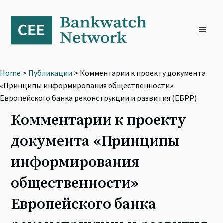
Skip
Skip
Skip
to
to
to
primary
main
footer
navigation
content
Home
>
Публикации
> Комментарии к проекту документа
«Принципы информирования общественности»
Европейского банка реконструкции и развития (ЕБРР)
Комментарии к проекту
документа «Принципы
информирования
общественности»
Европейского банка