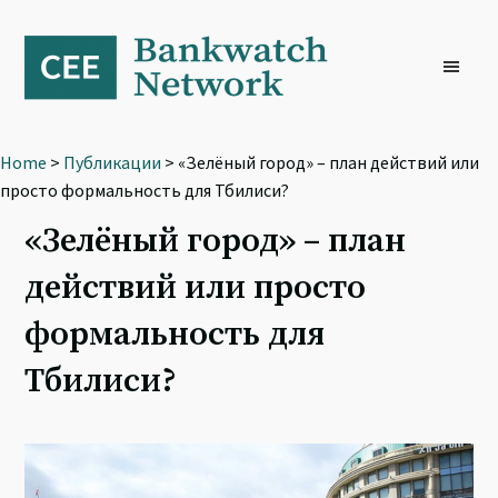
Skip
Skip
Skip
to
to
to
primary
main
footer
navigation
content
Home
>
Публикации
> «Зелёный город» – план действий или
просто формальность для Тбилиси?
«Зелёный город» – план
действий или просто
формальность для
Тбилиси?