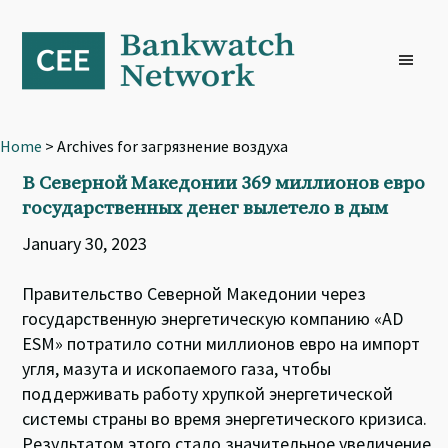
Skip
Skip
Skip
to
to
to
primary
main
footer
navigation
content
Home
> Archives for загрязнение воздуха
В Северной Македонии 369 миллионов евро
государственных денег вылетело в дым
January 30, 2023
Правительство Северной Македонии через
государственную энергетическую компанию «AD
ESM» потратило сотни миллионов евро на импорт
угля, мазута и ископаемого газа, чтобы
поддерживать работу хрупкой энергетической
системы страны во время энергетического кризиса.
Результатом этого стало значительное увеличение