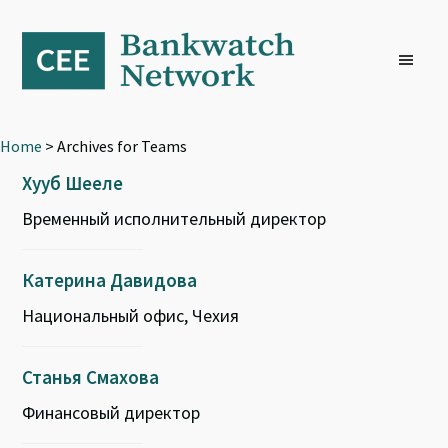
Skip
Skip
Skip
to
to
to
primary
main
footer
navigation
content
Home
> Archives for Teams
Хууб Шееле
Временный исполнительный директор
Катерина Давидова
Национальный офис, Чехия
Станья Смахова
Финансовый директор