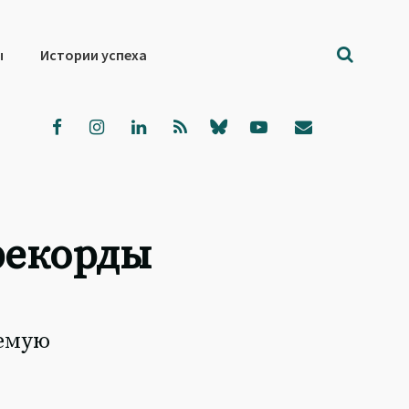
ы
Истории успеха
 рекорды
аемую