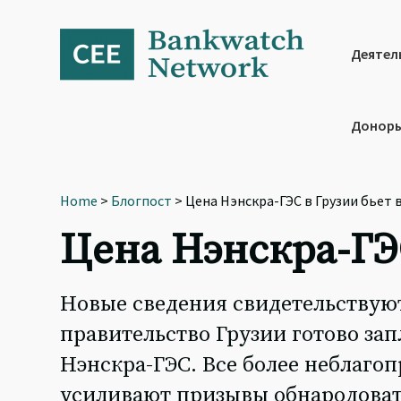
Skip
Skip
Skip
to
to
to
primary
main
footer
Деятел
navigation
content
Доноры
Home
>
Блогпост
> Цена Нэнскра-ГЭС в Грузии бьет 
Цена Нэнскра-ГЭС
Новые сведения свидетельствуют
правительство Грузии готово за
Нэнскра-ГЭС. Все более неблаго
усиливают призывы обнародовать