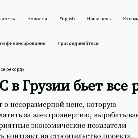
ьность
Новости
English
Наша цель
Кто м
 и финансирование
Присоединяйтесь!
все рекорды
 в Грузии бьет все
 о несоразмерной цене, которую
платить за электроэнергию, вырабатыв
приятные экономические показатели
 контракт на строительство проекта.