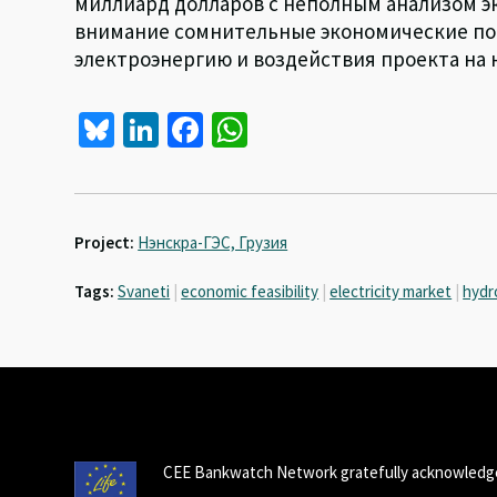
миллиард долларов с неполным анализом 
внимание сомнительные экономические по
электроэнергию и воздействия проекта на 
Bl
Li
Fa
W
u
n
ce
h
es
ke
b
at
ky
dI
o
sA
Project:
Нэнскра-ГЭС, Грузия
n
o
p
Tags:
Svaneti
|
economic feasibility
|
electricity market
|
hydr
k
p
CEE Bankwatch Network gratefully acknowledge