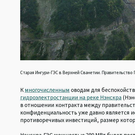
Старая Ингури-ГЭС в Верхней Сванетии. Правительство Г
К
многочисленным
оводам для беспокойст
гидроэлектростанции на реке Нэнскра
(Нэн
в отношении контракта между правительст
конфиденциальность уже давно является и
противоречивых инвестиций, размер котор
Нэнскра-ГЭС мощностью 280 МВт будет пос