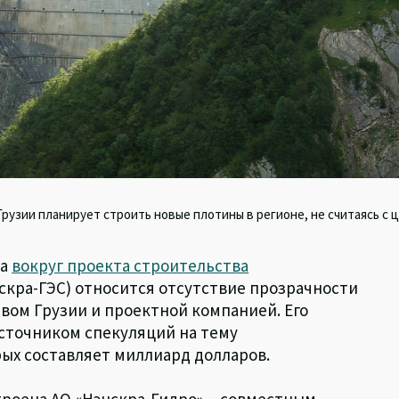
рузии планирует строить новые плотины в регионе, не считаясь с ц
ва
вокруг проекта строительства
скра-ГЭС) относится отсутствие прозрачности
вом Грузии и проектной компанией. Его
сточником спекуляций на тему
ых составляет миллиард долларов.
троена АО «Нэнскра-Гидро» – совместным