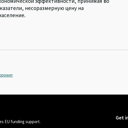
экономической эффективности, принимая во
казатели, несоразмерную цену на
население.
opower
Get i
s EU funding support.