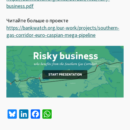
business.pdf
Читайте больше о проекте
https://bankwatch.org/our-work/projects/southern-
gas-corridor-euro-caspian-mega-pipeline
Bl
Li
Fa
W
u
n
ce
h