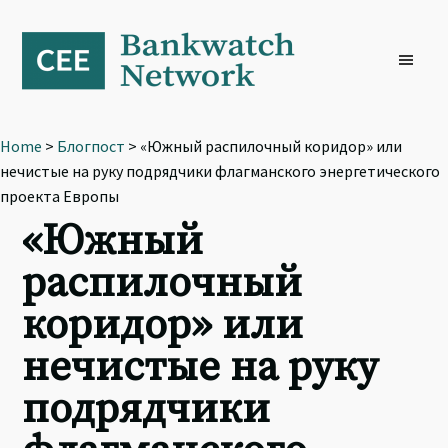
Skip
Skip
Skip
to
to
to
primary
main
footer
navigation
content
Home
>
Блогпост
> «Южный распилочный коридор» или
нечистые на руку подрядчики флагманского энергетического
проекта Европы
«Южный
распилочный
коридор» или
нечистые на руку
подрядчики