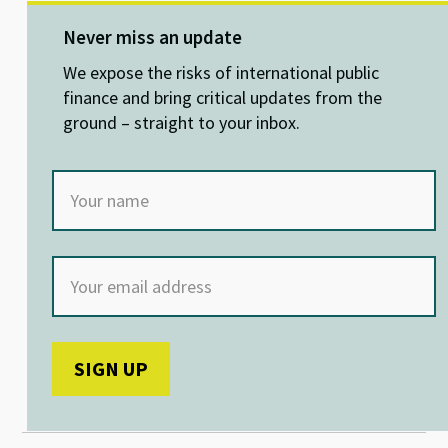
es
ke
b
at
ky
dI
o
sA
Never miss an update
n
o
p
We expose the risks of international public
k
p
finance and bring critical updates from the
ground – straight to your inbox.