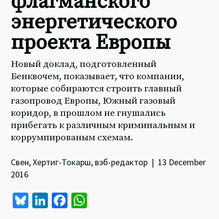
флагманского
энергетического
проекта Европы
Новый доклад, подготовленный
Бенквочем, показывает, что компании,
которые собираются строить главный
газопровод Европы, Южный газовый
коридор, в прошлом не гнушались
прибегать к различным криминальным и
коррумпированым схемам.
Свен, Хертиг-Токарш, вэб-редактор | 13 December
2016
Bl
Li
Fa
W
u
n
ce
h