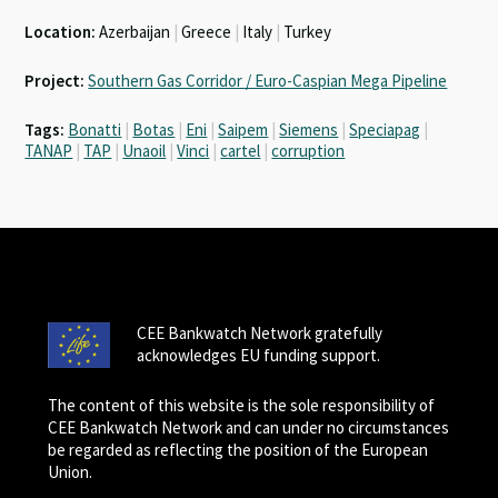
Location:
Azerbaijan
|
Greece
|
Italy
|
Turkey
Project:
Southern Gas Corridor / Euro-Caspian Mega Pipeline
Tags:
Bonatti
|
Botas
|
Eni
|
Saipem
|
Siemens
|
Speciapag
|
TANAP
|
TAP
|
Unaoil
|
Vinci
|
cartel
|
corruption
CEE Bankwatch Network gratefully
acknowledges EU funding support.
The content of this website is the sole responsibility of
CEE Bankwatch Network and can under no circumstances
be regarded as reflecting the position of the European
Union.