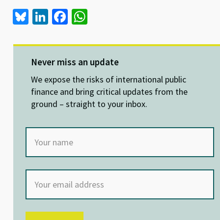
Bl
Li
Fa
W
u
n
ce
h
es
ke
b
at
ky
dI
o
sA
Never miss an update
n
o
p
We expose the risks of international public
k
p
finance and bring critical updates from the
ground – straight to your inbox.