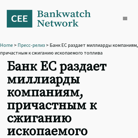
Skip
Skip
Skip
to
to
to
primary
main
footer
navigation
content
Home
>
Пресс-релиз
> Банк ЕС раздает миллиарды компаниям,
причастным к сжиганию ископаемого топлива
Банк ЕС раздает
миллиарды
компаниям,
причастным к
сжиганию
ископаемого