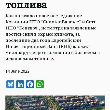
топлива
Как показало новое исследование
Коалиции НПО “Counter Balance” и Сети
НПО “Бенквоч”, несмотря на заявленные
достижения в охране климата, за
последние два года Европейский
Инвестиционный Банк (ЕИБ) вложил
миллиарды евро в компании с бизнесом в
ископаемом топливе.
14 June 2022
Bl
Li
Fa
W
u
n
ce
h
es
ke
b
at
ky
dI
o
sA