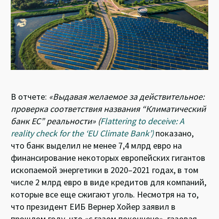
n
o
p
k
p
В отчете:
«
В
ыдавая желаемое за действительное:
проверка соответствия названия “Климатический
банк ЕС” реальности»
(
Flattering to deceive: A
reality check for the ‘EU Climate Bank’)
показано,
что банк выделил не менее 7,4 млрд евро на
финансирование некоторых европейских гигантов
ископаемой энергетики в 2020–2021 годах, в том
числе 2 млрд евро в виде кредитов для компаний,
которые все еще сжигают уголь. Несмотря на то,
что президент ЕИБ Вернер Хойер заявил в
прошлом году, что «с газом покончено», газовая