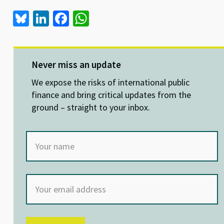
Bl
Li
Fa
W
u
n
ce
h
es
ke
b
at
ky
dI
o
sA
Never miss an update
n
o
p
We expose the risks of international public
k
p
finance and bring critical updates from the
ground – straight to your inbox.