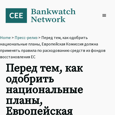
Skip
Skip
Skip
to
to
to
primary
main
footer
navigation
content
Home
>
Пресс-релиз
> Перед тем, как одобрить
национальные планы, Европейская Комиссия должна
применять правила по расходованию средств из фондов
восстановления ЕС
Перед тем, как
одобрить
национальные
планы,
Европейская