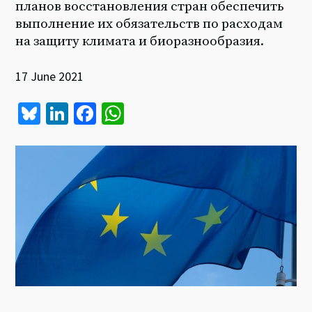
планов восстановления стран обеспечить
выполнение их обязательств по расходам
на защиту климата и биоразнообразия.
17 June 2021
Bl
Li
Fa
W
u
n
ce
h
es
ke
b
at
ky
dI
o
sA
n
o
p
k
p