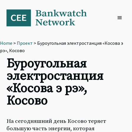
Skip
Skip
Skip
to
to
to
primary
main
footer
navigation
content
Home
>
Проект
> Буроугольная электростанция «Косова э
рэ», Косово
Буроугольная
электростанция
«Косова э рэ»,
Косово
На сегодняшний день Косово теряет
большую часть энергии, которая