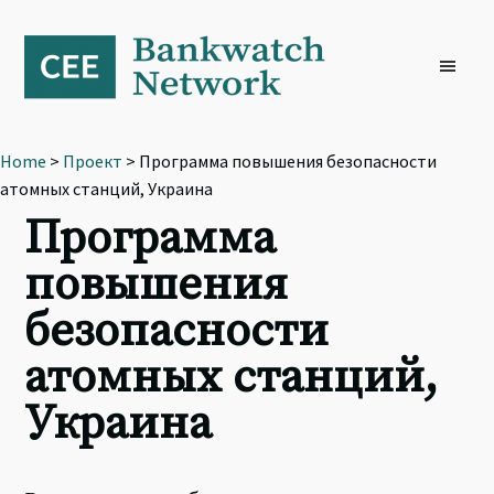
Skip
Skip
Skip
to
to
to
primary
main
footer
navigation
content
Home
>
Проект
> Программа повышения безопасности
атомных станций, Украина
Программа
повышения
безопасности
атомных станций,
Украина