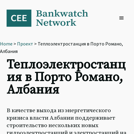
Skip
Skip
Skip
to
to
to
primary
main
footer
navigation
content
Home
>
Проект
> Теплоэлектростанция в Порто Романо,
Албания
Теплоэлектростанц
ия в Порто Романо,
Албания
В качестве выхода из энергетического
кризиса власти Албании поддерживает
строительство нескольких новых
гидроэлектростанций и электростанций на