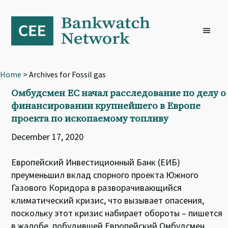
Skip
Skip
Skip
to
to
to
primary
main
footer
navigation
content
Home
> Archives for Fossil gas
Омбудсмен ЕС начал расследование по делу о
финансировании крупнейшего в Европе
проекта по ископаемому топливу
December 17, 2020
Европейский Инвестиционный Банк (ЕИБ)
преуменьшил вклад спорного проекта Южного
Газового Коридора в разворачивающийся
климатический кризис, что вызывает опасения,
поскольку этот кризис набирает обороты – пишется
в жалобе, побудившей Европейский Омбудсмен