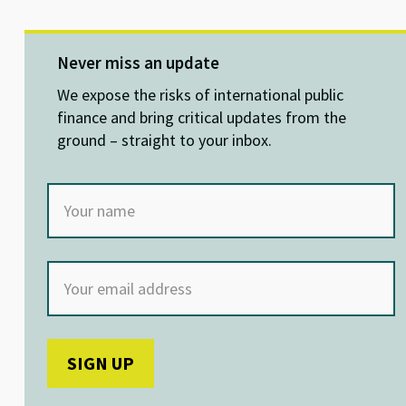
u
n
ce
h
es
ke
b
at
ky
dI
o
sA
Never miss an update
n
o
p
We expose the risks of international public
k
p
finance and bring critical updates from the
ground – straight to your inbox.