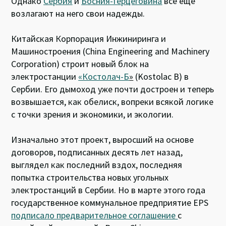
Однако
Сербия
и
Босния-Герцеговина
все еще
возлагают на него свои надежды.
Китайская Корпорация Инжиниринга и
Машиностроения (China Engineering and Machinery
Corporation) строит новый блок на
электростанции
«Костолач-Б
»
(Kostolac B) в
Сербии. Его дымоход уже почти достроен и теперь
возвышается, как обелиск, вопреки всякой логике
с точки зрения и экономики, и экологии.
Изначально этот проект, выросший на основе
договоров, подписанных десять лет назад,
выглядел как последний вздох, последняя
попытка строительства новых угольных
электростанций в Сербии. Но в марте этого года
государственное коммунальное предприятие EPS
подписало предварительное соглашение
с