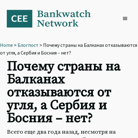
Skip
Skip
Skip
to
to
to
primary
main
footer
navigation
content
Home
>
Блогпост
> Почему страны на Балканах отказываются
от угля, а Сербия и Босния – нет?
Почему страны на
Балканах
отказываются от
угля, а Сербия и
Босния – нет?
Всего еще два года назад, несмотря на