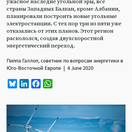
ужасное наследие угольной эры, все
страны Западных Балкан, кроме Албании,
планировали построить новые угольные
электростанции. С тех пор три из пяти уже
отказались от этих планов. Этот регион
раскололся, создав двухскоростной
энергетический переход.
Пиппа Галлоп, советник по вопросам энергетики в
Юго-Восточной Европе | 4 June 2020
Bl
Li
Fa
W
u
n
ce
h
es
ke
b
at
ky
dI
o
sA
n
o
p
k
p