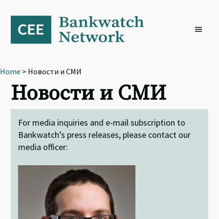
Skip
Skip
Skip
to
to
to
primary
main
footer
navigation
content
Home
> Новости и СМИ
Новости и СМИ
For media inquiries and e-mail subscription to
Bankwatch’s press releases, please contact our
media officer: