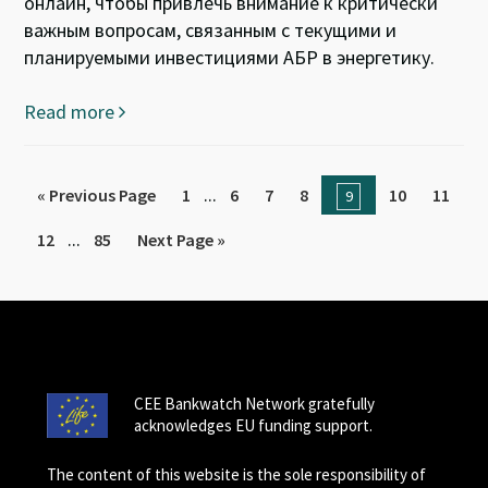
онлайн, чтобы привлечь внимание к критически
важным вопросам, связанным с текущими и
планируемыми инвестициями АБР в энергетику.
Read more
...
« Previous Page
1
6
7
8
10
11
9
...
12
85
Next Page »
CEE Bankwatch Network gratefully
acknowledges EU funding support.
The content of this website is the sole responsibility of