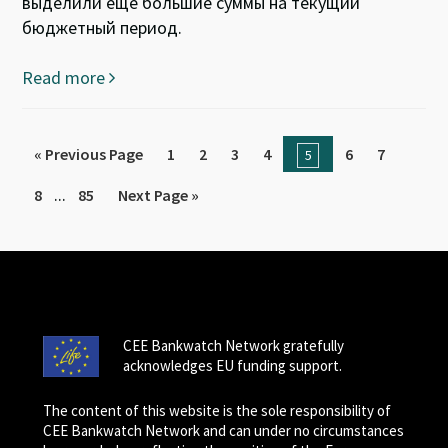
выделили еще большие суммы на текущий
бюджетный период.
Read more
« Previous Page
1
2
3
4
6
7
5
...
8
85
Next Page »
CEE Bankwatch Network gratefully
acknowledges EU funding support.
The content of this website is the sole responsibility of
CEE Bankwatch Network and can under no circumstances