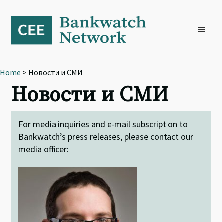
Skip
Skip
Skip
to
to
to
primary
main
footer
navigation
content
Home
> Новости и СМИ
Новости и СМИ
For media inquiries and e-mail subscription to
Bankwatch’s press releases, please contact our
media officer: