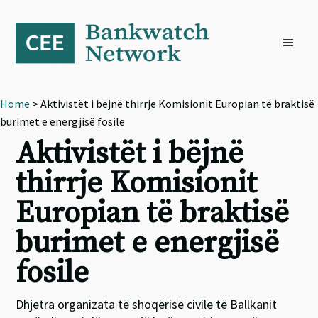
Skip
Skip
Skip
to
to
to
primary
main
footer
navigation
content
Home
> Aktivistët i bëjnë thirrje Komisionit Europian të braktisë
burimet e energjisë fosile
Aktivistët i bëjnë
thirrje Komisionit
Europian të braktisë
burimet e energjisë
fosile
Dhjetra organizata të shoqërisë civile të Ballkanit