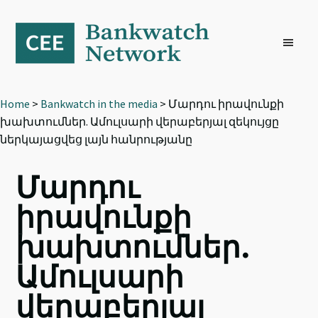
Skip
Skip
Skip
to
to
to
primary
main
footer
navigation
content
Home
>
Bankwatch in the media
> Մարդու իրավունքի
խախտումներ. Ամուլսարի վերաբերյալ զեկույցը
ներկայացվեց լայն հանրությանը
Մարդու
իրավունքի
խախտումներ.
Ամուլսարի
վերաբերյալ