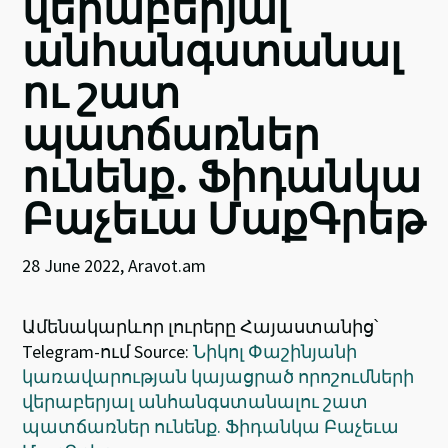
վերաբերյալ
անհանգստանալ
ու շատ
պատճառներ
ունենք. Ֆիդանկա
Բաչեւա ՄաքԳրեթ
28 June 2022, Aravot.am
Ամենակարևոր լուրերը Հայաստանից՝
Telegram-ում Source:
Նիկոլ Փաշինյանի
կառավարության կայացրած որոշումների
վերաբերյալ անհանգստանալու շատ
պատճառներ ունենք. Ֆիդանկա Բաչեւա