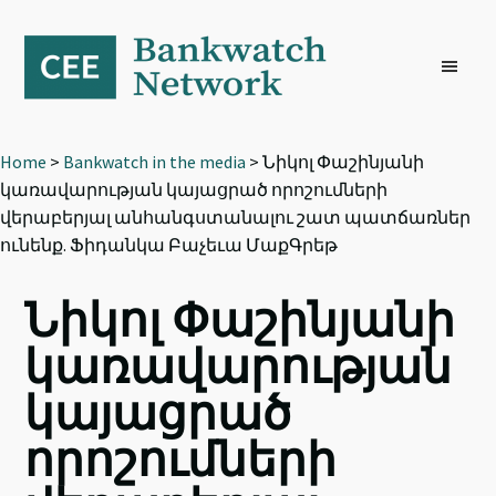
Skip
Skip
Skip
to
to
to
primary
main
footer
navigation
content
Home
>
Bankwatch in the media
> Նիկոլ Փաշինյանի
կառավարության կայացրած որոշումների
վերաբերյալ անհանգստանալու շատ պատճառներ
ունենք. Ֆիդանկա Բաչեւա ՄաքԳրեթ
Նիկոլ Փաշինյանի
կառավարության
կայացրած
որոշումների