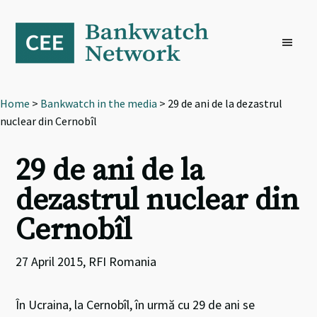
Skip
Skip
Skip
to
to
to
primary
main
footer
navigation
content
Home
>
Bankwatch in the media
> 29 de ani de la dezastrul
nuclear din Cernobîl
29 de ani de la
dezastrul nuclear din
Cernobîl
27 April 2015, RFI Romania
În Ucraina, la Cernobîl, în urmă cu 29 de ani se