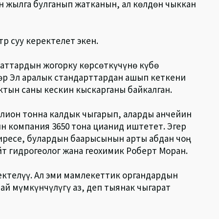
н жылга булганып жатканын, ал көлдөн чыккан
р суу керектелет экен.
заттардын жогорку көрсөткүчүнө күбө
өр Эл аралык стандарттардан ашып кеткени
ктын саны кескин кыскарганы байкалган.
ллион тонна калдык чыгарып, аларды анчейин
н компания 3650 тона цианид иштетет. Эгер
тиресе, булардын баарысынын арты абдан чоң
йт гидрогеолог жана геохимик Роберт Моран.
ктелүү. Ал эми мамлекеттик органдардын
й мүмкүнчүлүгү аз, деп тыянак чыгарат