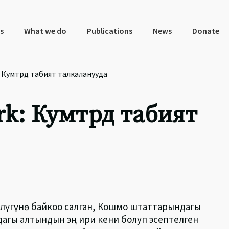
s
What we do
Publications
News
Donate
Кумтөрдө табият талкаланууда
k: Кумтөрдө табият
үгүнө байкоо салган, Кошмо штаттарындагы
дагы алтындын эң ири кени болуп эсептелген