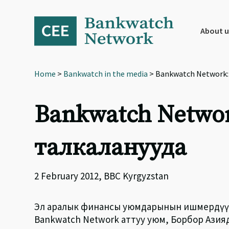
Skip
Skip
Skip
to
to
to
primary
main
footer
About u
navigation
content
Home
>
Bankwatch in the media
> Bankwatch Network: 
Bankwatch Networ
талкаланууда
2 February 2012, BBC Kyrgyzstan
Эл аралык финансы уюмдарынын ишмердүүл
Bankwatch Network аттуу уюм, Борбор Азия