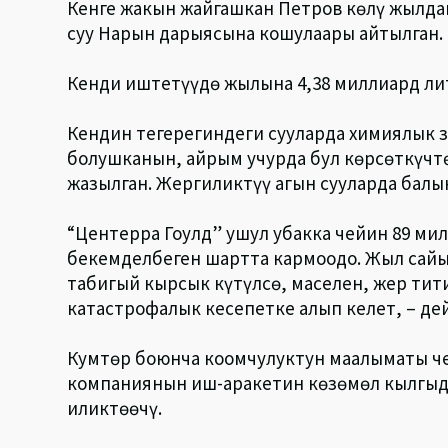
Кенге жакын жайгашкан Петров көлү жылда
суу Нарын дарыясына кошулаары айтылган.
Кенди иштетүүдө жылына 4,38 миллиард лит
Кендин тегерегиндеги сууларда химиялык 
болушканын, айрым учурда бул көрсөткүчт
жазылган. Жергиликтүү агын сууларда балы
“Центерра Гоулд” ушул убакка чейин 89 ми
бекемделбеген шартта кармоодо. Жыл сайы
табигый кырсык күтүлсө, маселен, жер ти
катастрофалык кесепетке алып келет, – де
Кумтөр боюнча коомчулуктун маалыматы че
компаниянын иш-аракетин көзөмөл кылгыда
иликтөөчү.