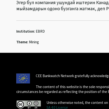
Эгер бул компания ушундай иштерин Канадад
мыйзамдарын одоно бузганга жатмак, деп Р
Institution:
EBRD
Theme:
Mining
CEE Bankwatch Network gratefully acknowledge
The content of this website is the sole respon
circumstances be regarded as reflecting the position of the
Unless otherwise noted, the content on t
SA 4.0 License