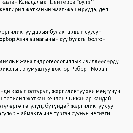
 казган Канадалык “Центерра Гоулд”
 келтирип жатканын жаап-жашырууда, деп
жергиликтүү дарыя-булактардын суусун
орбор Азия аймагынын суу булагы болгон
имиялык жана гидрогеологиялык изилдөөлөрдү
рикалык окумуштуу доктор Роберт Моран
нди казып олтуруп, жергиликтүү эки мөңгүнүн
Иштетилип жаткан кенден чыккан ар кандай
гүлөргө төгүлүп, бүтүндөй жергиликтүү суу
үлөр – аймакта иче турган суунун негизги