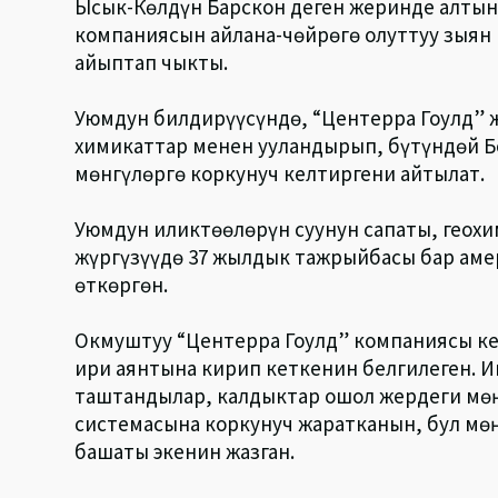
Ысык-Көлдүн Барскон деген жеринде алтын
компаниясын айлана-чөйрөгө олуттуу зыян
айыптап чыкты.
Уюмдун билдирүүсүндө, “Центерра Гоулд” 
химикаттар менен ууландырып, бүтүндөй Б
мөнгүлөргө коркунуч келтиргени айтылат.
Уюмдун иликтөөлөрүн суунун сапаты, геох
жүргүзүүдө 37 жылдык тажрыйбасы бар аме
өткөргөн.
Окмуштуу “Центерра Гоулд” компаниясы ке
ири аянтына кирип кеткенин белгилеген. 
таштандылар, калдыктар ошол жердеги мөң
системасына коркунуч жаратканын, бул мөңг
башаты экенин жазган.