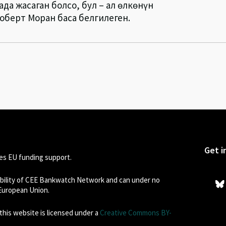
а жасаган болсо, бул – ал өлкөнүн
оберт Моран баса белгилеген.
Get i
s EU funding support.
sibility of CEE Bankwatch Network and can under no
 European Union.
his website is licensed under a
Creative Commons BY-